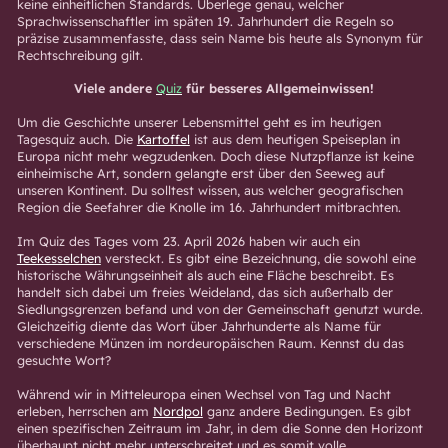
keine einheitlichen Standards. Überlege genau, welcher
Sprachwissenschaftler im späten 19. Jahrhundert die Regeln so
präzise zusammenfasste, dass sein Name bis heute als Synonym für
Rechtschreibung gilt.
Viele andere
Quiz
für besseres Allgemeinwissen!
Um die Geschichte unserer Lebensmittel geht es im heutigen
Tagesquiz auch. Die
Kartoffel
ist aus dem heutigen Speiseplan in
Europa nicht mehr wegzudenken. Doch diese Nutzpflanze ist keine
einheimische Art, sondern gelangte erst über den Seeweg auf
unseren Kontinent. Du solltest wissen, aus welcher geografischen
Region die Seefahrer die Knolle im 16. Jahrhundert mitbrachten.
Im Quiz des Tages vom 23. April 2026 haben wir auch ein
Teekesselchen
versteckt. Es gibt eine Bezeichnung, die sowohl eine
historische Währungseinheit als auch eine Fläche beschreibt. Es
handelt sich dabei um freies Weideland, das sich außerhalb der
Siedlungsgrenzen befand und von der Gemeinschaft genutzt wurde.
Gleichzeitig diente das Wort über Jahrhunderte als Name für
verschiedene Münzen im nordeuropäischen Raum. Kennst du das
gesuchte Wort?
Während wir in Mitteleuropa einen Wechsel von Tag und Nacht
erleben, herrschen am
Nordpol
ganz andere Bedingungen. Es gibt
einen spezifischen Zeitraum im Jahr, in dem die Sonne den Horizont
überhaupt nicht mehr unterschreitet und es somit volle