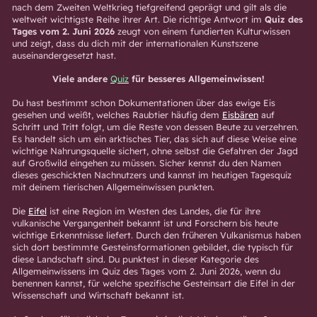
nach dem Zweiten Weltkrieg tiefgreifend geprägt und gilt als die
weltweit wichtigste Reihe ihrer Art. Die richtige Antwort im
Quiz des
Tages vom 2. Juni 2026
zeugt von einem fundierten Kulturwissen
und zeigt, dass du dich mit der internationalen Kunstszene
auseinandergesetzt hast.
Viele andere
Quiz
für besseres Allgemeinwissen!
Du hast bestimmt schon Dokumentationen über das ewige Eis
gesehen und weißt, welches Raubtier häufig dem
Eisbären
auf
Schritt und Tritt folgt, um die Reste von dessen Beute zu verzehren.
Es handelt sich um ein arktisches Tier, das sich auf diese Weise eine
wichtige Nahrungsquelle sichert, ohne selbst die Gefahren der Jagd
auf Großwild eingehen zu müssen. Sicher kennst du den Namen
dieses geschickten Nachnutzers und kannst im heutigen Tagesquiz
mit deinem tierischen Allgemeinwissen punkten.
Die
Eifel
ist eine Region im Westen des Landes, die für ihre
vulkanische Vergangenheit bekannt ist und Forschern bis heute
wichtige Erkenntnisse liefert. Durch den früheren Vulkanismus haben
sich dort bestimmte Gesteinsformationen gebildet, die typisch für
diese Landschaft sind. Du punktest in dieser Kategorie des
Allgemeinwissens im Quiz des Tages vom 2. Juni 2026, wenn du
benennen kannst, für welche spezifische Gesteinsart die Eifel in der
Wissenschaft und Wirtschaft bekannt ist.