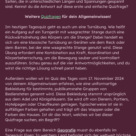
Saiten, die in unterschiedlichen Längen und Spannungen gespannt
sind. Kennst du die Antwort auf diese erste und einfache Quizfrage?
Weitere
Quizfragen
für dein Allgemeinwissen!
Im heutigen Tagesquiz geht es auch um eine Turnübung. Wie heißt
ein Aufgang auf ein Turngerät mit waagrechter Stange durch eine
Rückwärtsdrehung des Körpers um die Stange? Dabei handelt es
sich um eine klassische Turnübung an Geräten wie dem Reck oder
dem Barren, bei der eine waagrechte Stange genutzt wird. Diese
Übung erfordert eine Kombination aus Kraft, Koordination und
Körperbeherrschung, um die Bewegung sauber und kontrolliert
auszuführen. Schau genau auf die vier Antwortmöglichkeiten, und du
wirst die richtige Lösung schnell parat haben.
Außerdem wollen wir im Quiz des Tages vom 17. November 2024
von deinem Allgemeinwissen erfahren, wie eine uniformartige
Bekleidung für bestimmte, publikumsnahe Gruppen von
Bediensteten genannt wird. Diese Bekleidung stammt ursprünglich
aus dem Adel und Königshäusern. Sie wird oft von Dienern, Portiers,
Hotelpagen oder Chauffeuren getragen. Typischerweise ist sie in
auffälligen Farben gehalten und trägt oft das Wappen oder die
Farben des Hauses. Ist dir das Wort, welches wir bei dieser
Quizfrage suchen, ein Begriff?
Eine Frage aus dem Bereich
Geografie
musst du ebenfalls im
Tagesquiz lösen: In welchem Land befindet sich der weltweit höchste