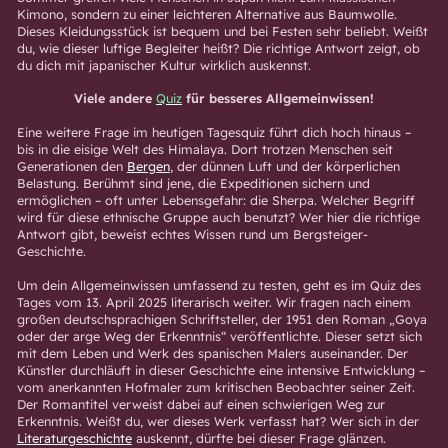
Kimono, sondern zu einer leichteren Alternative aus Baumwolle.
Dieses Kleidungsstück ist bequem und bei Festen sehr beliebt. Weißt
du, wie dieser luftige Begleiter heißt? Die richtige Antwort zeigt, ob
du dich mit japanischer Kultur wirklich auskennst.
Viele andere
Quiz
für besseres Allgemeinwissen!
Eine weitere Frage im heutigen Tagesquiz führt dich hoch hinaus –
bis in die eisige Welt des Himalaya. Dort trotzen Menschen seit
Generationen den
Bergen
, der dünnen Luft und der körperlichen
Belastung. Berühmt sind jene, die Expeditionen sichern und
ermöglichen – oft unter Lebensgefahr: die Sherpa. Welcher Begriff
wird für diese ethnische Gruppe auch benutzt? Wer hier die richtige
Antwort gibt, beweist echtes Wissen rund um Bergsteiger-
Geschichte.
Um dein Allgemeinwissen umfassend zu testen, geht es im Quiz des
Tages vom 13. April 2025 literarisch weiter. Wir fragen nach einem
großen deutschsprachigen Schriftsteller, der 1951 den Roman „Goya
oder der arge Weg der Erkenntnis“ veröffentlichte. Dieser setzt sich
mit dem Leben und Werk des spanischen Malers auseinander. Der
Künstler durchläuft in dieser Geschichte eine intensive Entwicklung –
vom anerkannten Hofmaler zum kritischen Beobachter seiner Zeit.
Der Romantitel verweist dabei auf einen schwierigen Weg zur
Erkenntnis. Weißt du, wer dieses Werk verfasst hat? Wer sich in der
Literaturgeschichte
auskennt, dürfte bei dieser Frage glänzen.