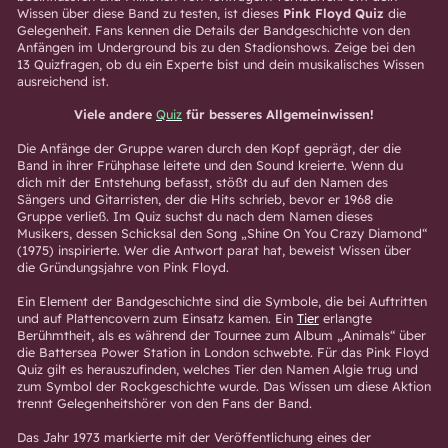
Wissen über diese Band zu testen, ist dieses
Pink Floyd Quiz
die
Gelegenheit. Fans kennen die Details der Bandgeschichte von den
Anfängen im Underground bis zu den Stadionshows. Zeige bei den
13 Quizfragen, ob du ein Experte bist und dein musikalisches Wissen
ausreichend ist.
Viele andere
Quiz
für besseres Allgemeinwissen!
Die Anfänge der Gruppe waren durch den Kopf geprägt, der die
Band in ihrer Frühphase leitete und den Sound kreierte. Wenn du
dich mit der Entstehung befasst, stößt du auf den Namen des
Sängers und Gitarristen, der die Hits schrieb, bevor er 1968 die
Gruppe verließ. Im Quiz suchst du nach dem Namen dieses
Musikers, dessen Schicksal den Song „Shine On You Crazy Diamond“
(1975) inspirierte. Wer die Antwort parat hat, beweist Wissen über
die Gründungsjahre von Pink Floyd.
Ein Element der Bandgeschichte sind die Symbole, die bei Auftritten
und auf Plattencovern zum Einsatz kamen. Ein
Tier
erlangte
Berühmtheit, als es während der Tournee zum Album „Animals“ über
die Battersea Power Station in London schwebte. Für das Pink Floyd
Quiz gilt es herauszufinden, welches Tier den Namen Algie trug und
zum Symbol der Rockgeschichte wurde. Das Wissen um diese Aktion
trennt Gelegenheitshörer von den Fans der Band.
Das Jahr 1973 markierte mit der Veröffentlichung eines der