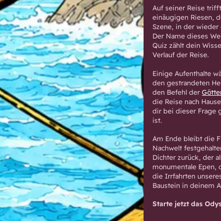
Auf seiner Reise trif
einäugigen Riesen, d
Szene, in der wieder
Der Name dieses Wes
Quiz zählt dein Wis
Verlauf der Reise.
Einige Aufenthalte wä
den gestrandeten Held
den Befehl der
Götte
die Reise nach Haus
dir bei dieser Frage
ist.
Am Ende bleibt die F
Nachwelt festgehalten
Dichter zurück, der a
monumentale Epen, d
die Irrfahrten unser
Baustein in deinem 
Starte jetzt das Od