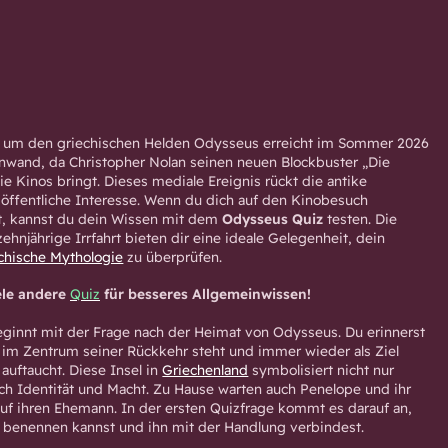
d um den griechischen Helden Odysseus erreicht im Sommer 2026
nwand, da Christopher Nolan seinen neuen Blockbuster „Die
e Kinos bringt. Dieses mediale Ereignis rückt die antike
 öffentliche Interesse. Wenn du dich auf den Kinobesuch
t, kannst du dein Wissen mit dem
Odysseus Quiz
testen. Die
hnjährige Irrfahrt bieten dir eine ideale Gelegenheit, dein
chische Mythologie
zu überprüfen.
ele andere
Quiz
für besseres Allgemeinwissen!
ginnt mit der Frage nach der Heimat von Odysseus. Du erinnerst
ie im Zentrum seiner Rückkehr steht und immer wieder als Ziel
 auftaucht. Diese Insel in
Griechenland
symbolisiert nicht nur
ch Identität und Macht. Zu Hause warten auch Penelope und ihr
auf ihren Ehemann. In der ersten Quizfrage kommt es darauf an,
r benennen kannst und ihn mit der Handlung verbindest.