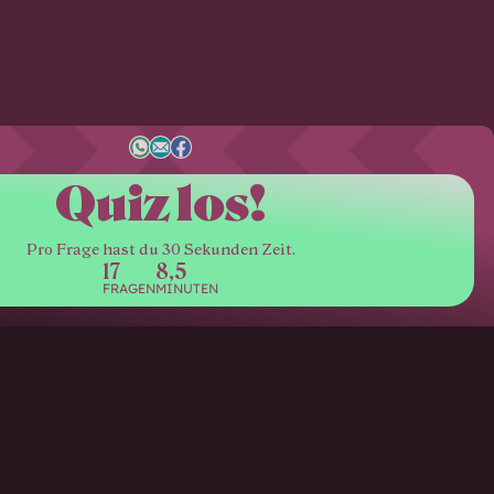
Quiz los!
Pro Frage hast du 30 Sekunden Zeit.
17
8,5
FRAGEN
MINUTEN