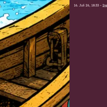
16. Juli 26, 18:33
–
In