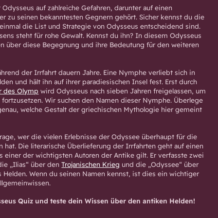
ft Odysseus auf zahlreiche Gefahren, darunter auf einen
er zu seinen bekanntesten Gegnern gehört. Sicher kennst du die
 einmal die List und Strategie von Odysseus entscheidend sind.
ens steht für rohe Gewalt. Kennst du ihn? In diesem Odysseus
sen über diese Begegnung und ihre Bedeutung für den weiteren
hrend der Irrfahrt dauern Jahre. Eine Nymphe verliebt sich in
en und hält ihn auf ihrer paradiesischen Insel fest. Erst durch
r des Olymp
wird Odysseus nach sieben Jahren freigelassen, um
e fortzusetzen. Wir suchen den Namen dieser Nymphe. Überlege
 genau, welche Gestalt der griechischen Mythologie hier gemeint
rage, wer die vielen Erlebnisse der Odyssee überhaupt für die
 hat. Die literarische Überlieferung der Irrfahrten geht auf einen
ls einer der wichtigsten Autoren der Antike gilt. Er verfasste zwei
ie „Ilias“ über den
Trojanischen Krieg
und die „Odyssee“ über
es Helden. Wenn du seinen Namen kennst, ist dies ein wichtiger
Allgemeinwissen.
ysseus Quiz und teste dein Wissen über den antiken Helden!