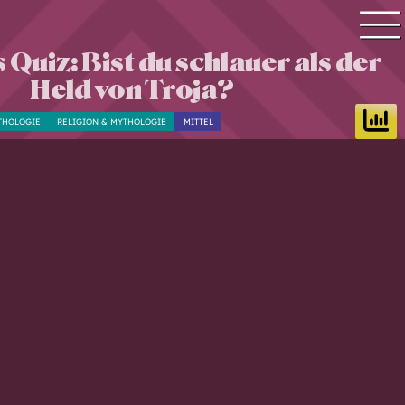
Quiz: Bist du schlauer als der
Quiz Suche
Held von Troja?
Quiz Themen
THOLOGIE
RELIGION & MYTHOLOGIE
MITTEL
Quiz Training
Zeit Quiz
Schwierigkeitsgrad
Antworten
Alle Bestenlisten
Offline Quiz
Anmelden