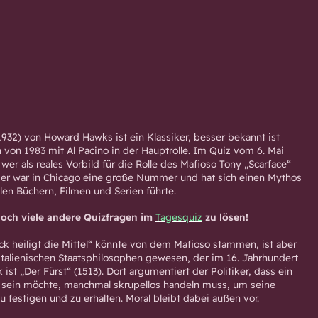
1932) von Howard Hawks ist ein Klassiker, besser bekannt ist
n von 1983 mit Al Pacino in der Hauptrolle. Im Quiz vom 6. Mai
 wer als reales Vorbild für die Rolle des Mafioso Tony „Scarface“
ser war in Chicago eine große Nummer und hat sich einen Mythos
elen Büchern, Filmen und Serien führte.
noch viele andere Quizfragen im
Tagesquiz
zu lösen!
k heiligt die Mittel“ könnte von dem Mafioso stammen, ist aber
italienischen Staatsphilosophen gewesen, der im 16. Jahrhundert
 ist „Der Fürst“ (1513). Dort argumentiert der Politiker, dass ein
ch sein möchte, manchmal skrupellos handeln muss, um seine
u festigen und zu erhalten. Moral bleibt dabei außen vor.