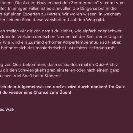
 Zitaten: „Die Axt im Haus erspart den Zimmermann“ stammt vom
ller. In einigen Fällen ist es sinnvoller, die Dinge selbst in die
t auf einen Experten zu warten. Wir wollen wissen, in welchem
ter seinem Sohn diese Weisheit mit auf den Weg gibt.
en stellen wir dir vor, damit du siehst, wie einfach oder schwer
in könnte: Welchen deutschen Namen hat der See, der in Ungarn
? Wie wird ein Zustand erhöhter Körpertemperatur, also Fieber,
befindet sich das manieristische Lustschloss Hellbrunn mit
enug von Quiz bekommen, dann schau doch mal im Quiz-Archiv
du dir den Schwierigkeitsgrad einstellen oder nach einem ganz
chen. Viel Spaß beim Stöbern!
rlich dein Allgemeinwissen und es wird durch danken! Im Quiz
st du wieder eine Chance zum Üben!
es Walk