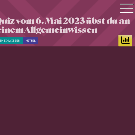
uiz vom 6. Mai 2023 übst du an
Quiz Suche
einem Allgemeinwissen
Quiz Themen
EMEINWISSEN
MITTEL
Quiz Training
Zeit Quiz
Schwierigkeitsgrad
Antworten
Alle Bestenlisten
Offline Quiz
Anmelden