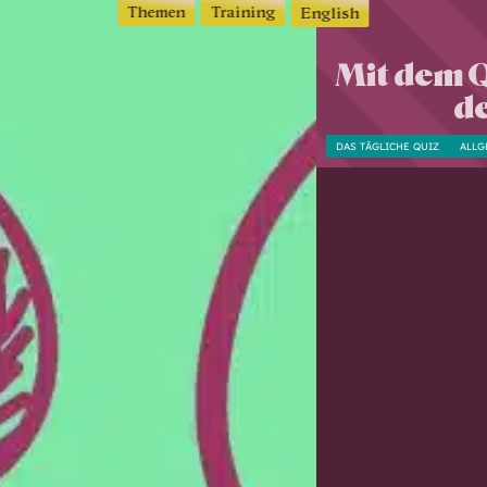
Themen
Training
English
Mit dem Q
d
DAS TÄGLICHE QUIZ
ALLG