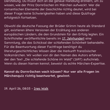
Darstellung. Du musst dich an die genaue Handlung erinnern, um zu
wissen, wie der Prinz Dornröschen im Märchen aufweckt. Wer die
romantischen Elemente der Geschichte richtig deutet, wird bei
dieser Frage keine Schwierigkeiten haben und diese Quizfrage
erfolgreich fortsetzen.
Obwohl die deutsche Fassung der Brüder Grimm heute als Standard
gilt, existieren ältere Versionen der Erzählung aus anderen
europäischen Ländern, die den Grundstein für den Erfolg legten. Ein
Schriftsteller veröffentlichte bereits im
17. Jahrhundert
eine
Sammlung, die das Schicksal der schlafenden Schönheit behandelte.
Für die Beantwortung dieser Fachfrage benötigst du
literaturgeschichtliches Wissen über die Herkunft französischer
Volksmärchen. Wir wollen von dir den Namen des Autors erfahren,
der den Text „Die schlafende Schöne im Wald“ (1697) aufschrieb.
Wenn du diesen Namen kennst, beweist du echte Märchen-Expertise.
Kannst du Dornröschen wach küssen? Nur wer alle Fragen im
Märchenquiz richtig beantwortet, gewinnt.
19. April 26, 08:03
–
Ines Walk