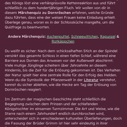
des Königs löst eine verhängnisvolle Kettenreaktion aus und führt
schließlich zu dem hundertjährigen Fluch. Wir wollen von dir in
diesem
Märchenquiz zu Dornröschen
erfahren, welche Gründe
dazu führten, dass eine der weisen Frauen keine Einladung erhielt.
Überlege genau, woran es in der Schlossküche mangelte, um die
Quizfrage zu beantworten.
Andere Märchenquiz:
Aschenputtel
,
Schneewittchen
,
Rapunzel
&
Rotkäppchen
Du weißt es sicher: Nach dem schicksalhaften Stich an der Spindel
versinkt das gesamte Schloss in einen tiefen Schlaf, während eine
Barriere aus Dornen das Anwesen vor der Außenwelt abschirmt.
Viele mutige Jünglinge scheitern über Jahrzehnte an diesem
Hindernis, bis die Zeit für die Erlösung gekommen ist. Das Verhalten
der Natur spielt hier eine zentrale Rolle für den Erfolg des Helden.
Wenn du die Symbolik der Pflanzenwelt in der
Literatur
verstehst,
kannst du sicher ableiten, wie die Hecke am Tag der Erlösung von
Dornröschen reagiert.
Im Zentrum der magischen Geschichte steht schließlich die
Begegnung zwischen dem Prinzen und der schlafenden
Königstochter im einsamen Turmzimmer. Die Art und Weise, wie die
Starre nach einem Jahrhundert endlich durchbrochen wird,
unterscheidet sich in verschiedenen kulturellen Überlieferungen, doch
die Fassung der Brüder Grimm ist hier sehr eindeutig in ihrer