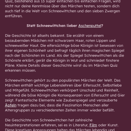
Quiz, bestehend aus 13 super einfachen bis einfachen Fragen, wird
nicht nur deine Kenntnisse über das Märchen testen, sondern dich
auch tief in die Welt von Schneewittchen und den sieben Zwergen
entführen.
Statt Schneewittchen lieber
Aschenputtel
?
Die Geschichte ist allseits bekannt. Sie erzählt von einem
bezaubernden Mädchen mit schwarzem Haar, roten Lippen und
schneeweißer Haut. Die eifersüchtige böse Königin ist besessen von
ihrer eigenen Schönheit und befragt täglich ihren magischen Spiegel
nach der Schönsten im Land. Als der Spiegel Schneewittchen als die
Schönste erklärt, gerät die Königin in Wut und schmiedet finstere
Pläne. Kleine Details dieser Geschichte wirst du im Märchen Quiz
erkennen müssen.
Schneewittchen gehört zu den populärsten Märchen der Welt. Das
Märchen enthält wichtige Lebenslehren über Eifersucht, Selbstliebe
und Mitgefühl. Schneewittchen verkörpert Unschuld und Reinheit,
während die böse Königin die Konsequenzen von Eifersucht und Gier
zeigt. Fantastische Elemente wie Zauberspiegel und verzauberte
Äpfeln
tragen dazu bei, dass die Faszination Menschen aller
Altersgruppen zu verschiedensten Zeiten immer wieder befällt.
Die Geschichte von Schneewittchen hat zahlreiche
Neuinterpretationen erfahren, sei es in Literatur,
Film
oder Kunst.
Diese kreativen Anpassungen halten das Märchen lebendig und