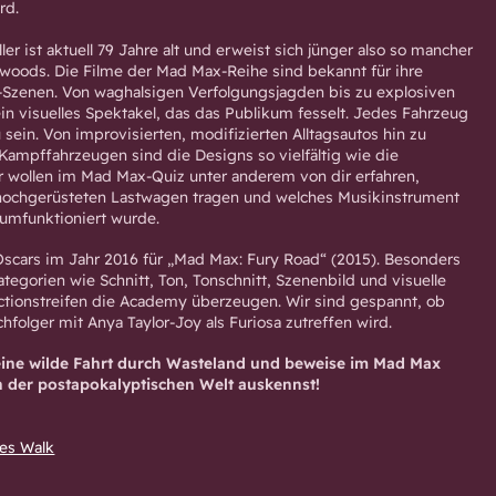
rd.
er ist aktuell 79 Jahre alt und erweist sich jünger also so mancher
ywoods. Die Filme der Mad Max-Reihe sind bekannt für ihre
-Szenen. Von waghalsigen Verfolgungsjagden bis zu explosiven
in visuelles Spektakel, das das Publikum fesselt. Jedes Fahrzeug
u sein. Von improvisierten, modifizierten Alltagsautos hin zu
ampffahrzeugen sind die Designs so vielfältig wie die
ir wollen im Mad Max-Quiz unter anderem von dir erfahren,
ochgerüsteten Lastwagen tragen und welches Musikinstrument
mfunktioniert wurde.
scars im Jahr 2016 für „Mad Max: Fury Road“ (2015). Besonders
tegorien wie Schnitt, Ton, Tonschnitt, Szenenbild und visuelle
ctionstreifen die Academy überzeugen. Wir sind gespannt, ob
hfolger mit Anya Taylor-Joy als Furiosa zutreffen wird.
 eine wilde Fahrt durch Wasteland und beweise im Mad Max
in der postapokalyptischen Welt auskennst!
es Walk