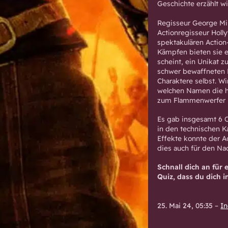
Geschichte erzählt wi
Regisseur George Mill
Actionregisseur Holl
spektakulären Action
Kämpfen bieten sie e
scheint, ein Unikat z
schwer bewaffneten K
Charaktere selbst. W
welchen Namen die h
zum Flammenwerfer u
Es gab insgesamt 6 O
in den technischen Ka
Effekte konnte der A
dies auch für den Nac
Schnall dich an für
Quiz, dass du dich 
25. Mai 24, 05:35
–
In