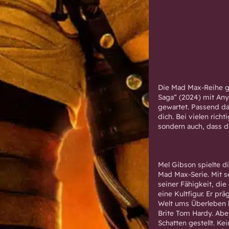
Die Mad Max-Reihe ge
Saga“ (2024) mit An
gewartet. Passend da
dich. Bei vielen rich
sondern auch, dass d
Mel Gibson spielte d
Mad Max-Serie. Mit s
seiner Fähigkeit, die
eine Kultfigur. Er pr
Welt ums Überleben k
Brite Tom Hardy. Aber
Schatten gestellt. Ke