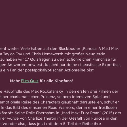
ht weiter. Viele haben auf den Blockbuster „Furiosa: A Mad Max
ya Taylor-Joy und Chris Hemsworth mit großer Neugierde
zu haben wir 17 Quizfragen zu dem actionreichen Franchise für
tigen Antworten bewiest du nicht nur deine cineastische Expertise,
u ein Fan der postapokalyptischen Actionreihe bist.
Mehr
Film Quiz
für alle Kinofans!
ie Hauptrolle des Max Rockatansky in den ersten drei Filmen der
einer charismatischen Präsenz, seinem intensiven Spiel und
 emotionale Reise des Charakters glaubhaft darzustellen, schuf er
ägte das Bild des einsamen Road Warriors, der in einer trostlosen
ämpft. Seine Rolle übernahm in „Mad Max: Fury Road“ (2015) der
 er wurde von Charlize Theron in der Gestalt von Furiosa in den
in Wunder also, dass jetzt mit dem 5. Teil der Reihe ihre