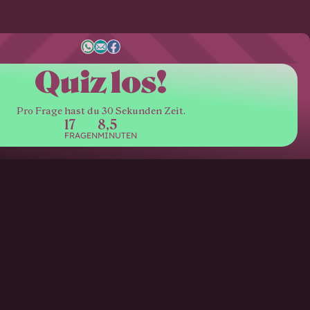
Quiz los!
Pro Frage hast du 30 Sekunden Zeit.
17
8,5
FRAGEN
MINUTEN