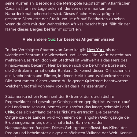
seine Küsten an. Besonders die Metropole Kapstadt am Atlantischen
Ozean ist für ihre Lage bekannt, die von einem markanten
Naturdenkmal beherrscht wird. Dieses flache Massiv prägt die
gesamte Silhouette der Stadt und ist oft auf Postkarten zu sehen.
Wenn du dich mit den Wahrzeichen Afrikas beschäftigst, fällt dir der
Name dieses Berges bestimmt sofort ein.
Viele andere
Quiz
für besseres Allgemeinwissen!
In den Vereinigten Staaten von Amerika gilt
New York
als das
wichtigste Zentrum für Wirtschaft und Handel. Die Stadt besteht aus
mehreren Bezirken, doch ein Stadtteil ist weltweit als das Herz des
Finanzwesens bekannt. Hier befinden sich die berühmte Börse und
die Zentralen internationaler Banken. Du kennst diesen Ort sicherlich
aus Nachrichten und Filmen, in denen Hektik und Wolkenkratzer das
Bild bestimmen. Sicher kannst du folgende Quizfrage beantworten:
Welcher Stadtteil von New York ist das Finanzzentrum?
Südamerika ist ein Kontinent der Extreme, der durch dichte
Regenwälder und gewaltige Gebirgsketten geprägt ist. Wenn du auf
die Landkarte schaust, bemerkst du sofort das lange, schmale Land
Chile
, das sich entlang der Pazifikküste erstreckt. Die gesamte
Ostgrenze des Landes wird von einem der längsten Gebirgszüge der
Erde eingenommen, der als natürliche Barriere zu den
Nachbarstaaten fungiert. Dieses Gebirge beeinflusst das Klima der
Region und beheimatet einige der höchsten Vulkane der Welt. Kennst