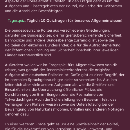
Aspekte der Polizeiarbeit zu testen. In den Fragen geht es um die
Aufgaben und Einsatzgebieten der Polizei, die Farbe der Uniformen
und die Anzahl der Beschäftigten.
Tagesquiz
: Täglich 10 Quizfragen für besseres Allgemeinwissen!
Die bundesdeutsche Polizei aus verschiedenen Gliederungen,
darunter die Bundespolizei, die für grenzüberschreitende Sicherheit,
Bahnpolizei und andere Bundesbelange zuständig ist, sowie die
Polizeien der einzelnen Bundesländer, die für die Aufrechterhaltung
der öffentlichen Ordnung und Sicherheit innerhalb ihrer jeweiligen
Länder verantwortlich sind.
Außerdem wollen wir im Fragespiel fürs Allgemeinwissen von dir
wissen, was gemäß der Innenministerkonferenz die originäre
Aufgabe aller deutschen Polizeien ist. Dafür gibt es einen Begriff, der
im normalen Sprachgebrauch gar nicht so verankert ist. Aus ihm
leiten sich aber viele andere Aufgaben ab, wie die Streifen- und
Einsatzfahrten, die Überwachung öffentlicher Plätze, die
Durchführung von Ermittlungen oder die Festnahme von
Tatverdächtigen. Auch die Sicherstellung von Beweismitteln, das
Verhängen von Platzverweisen sowie die Unterstützung bei der
Bewältigung von Naturkatastrophen, Unfällen und anderen Notlagen
gehören dazu.
In einer weiteren Frage geht es um eine Spezialeinheit der Polizei,
die für die Bekämpfung von Terrorismus sowie Schwerst- und