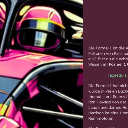
Die Formel 1 ist die
Millionen von Fans a
aus? Bist du ein ech
Wissen im
Formel 1 
Tagesquiz
Die Formel 1 hat nich
wurde in vielen Büch
thematisiert. So erzä
Ron Howard von der 
Lauda und James Hun
Harrison ist eine Ho
Rennmotoren.