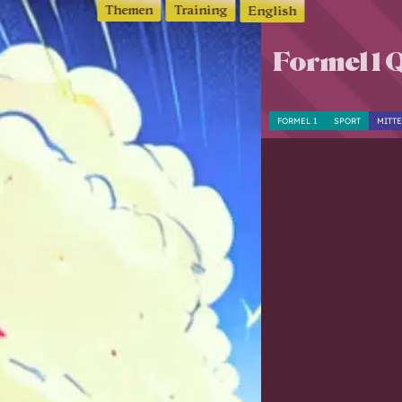
Themen
Training
English
Formel 1 Q
FORMEL 1
SPORT
MITTE