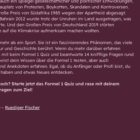
 auch ein Spiegel gesellschaftlicher und politischer Entwicklungen.
hauplatz von Protesten, Boykotten, Skandalen und Kontroversen.
roße Preis von Südafrika 1985 wegen der Apartheid abgesagt.
Bahrain 2012 wurde trotz der Unruhen im Land ausgetragen, was
ührte. Und den Großen Preis von Deutschland 2019 störten
e auf die Klimakrise aufmerksam machen wollten.
 mehr als ein Sport. Sie ist ein faszinierendes Phänomen, das viele
ur und Geschichte berührt. Wenn du mehr darüber erfahren
mit beim Formel 1 Quiz und beantworte 14 knifflige Fragen rund
wirst dein Wissen über die Formel 1 testen, aber auch
und Anekdoten erfahren. Egal, ob du Anfänger oder Profi bist, du
 haben und etwas Neues entdecken.
och? Starte jetzt das Formel 1 Quiz und rase mit deinem
ragen zum Ziel!
0
–
Ruediger Fischer