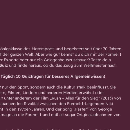
 Königsklasse des Motorsports und begeistert seit über 70 Jahren
uf der ganzen Welt. Aber wie gut kennst du dich mit der Formel 1
ter Experte oder nur ein Gelegenheitszuschauer? Teste dein
Quiz
und finde heraus, ob du das Zeug zum Weltmeister hast!
: Täglich 10 Quizfragen für besseres Allgemeinwissen!
t nur den Sport, sondern auch die Kultur stark beeinflusst. Sie
ern, Filmen, Liedern und anderen Medien erwähnt oder
hlt unter anderem der Film „Rush – Alles für den Sieg“ (2013) von
spannenden Rivalität zwischen den Formel-1-Legenden Niki
t in den 1970er-Jahren. Und der Song „Faster“ von George
mmage an die Formel 1 und enthält sogar Originalaufnahmen von