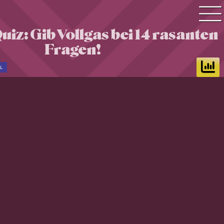
uiz: Gib Vollgas bei 14 rasanten
Quiz Suche
Fragen!
Quiz Themen
L
Quiz Training
Zeit Quiz
Schwierigkeitsgrad
Antworten
Alle Bestenlisten
Offline Quiz
Anmelden