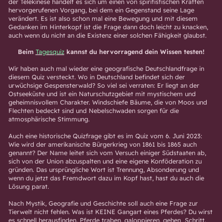
der Telekinese handelt es sich um einen von spiritistischen Kräften
hervorgerufenen Vorgang, bei dem ein Gegenstand seine Lage
verändert. Es ist also schon mal eine Bewegung und mit diesem
Gedanken im Hinterkopf ist die Frage dann doch leicht zu knacken,
auch wenn du nicht an die Existenz einer solchen Fähigkeit glaubst.
Beim
Tagesquiz
kannst du hervorragend dein Wissen testen!
Wir haben auch mal wieder eine geografische Deutschlandfrage in
diesem Quiz versteckt. Wo in Deutschland befindet sich der
urwüchsige Gespensterwald? So viel sei verraten: Er liegt an der
Ostseeküste und ist ein Naturschutzgebiet mit mystischem und
geheimnisvollem Charakter. Windschiefe Bäume, die von Moos und
Flechten bedeckt sind und Nebelschwaden sorgen für die
atmosphärische Stimmung.
Auch eine historische Quizfrage gibt es im Quiz vom 6. Juni 2023:
Wie wird der amerikanische Bürgerkrieg von 1861 bis 1865 auch
genannt? Der Name leitet sich vom Versuch einiger Südstaaten ab,
sich von der Union abzuspalten und eine eigene Konföderation zu
gründen. Das ursprüngliche Wort ist Trennung, Absonderung und
wenn du jetzt das Fremdwort dazu im Kopf hast, hast du auch die
Lösung parat.
Nach Mystik, Geografie und Geschichte soll auch eine Frage zur
Tierwelt nicht fehlen. Was ist KEINE Gangart eines Pferdes? Du wirst
es schnell herausfinden. Pferde traben, galoppieren, gehen Schritt.