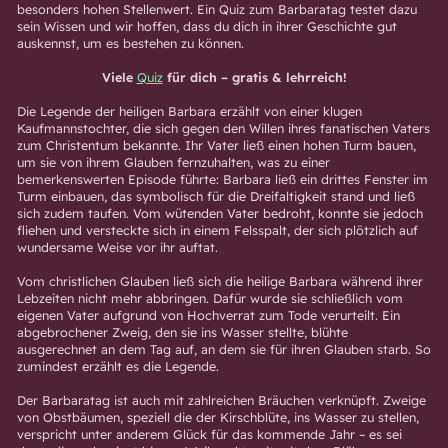
besonders hohen Stellenwert. Ein Quiz zum
Barbaratag
testet dazu
sein Wissen und wir hoffen, dass du dich in ihrer Geschichte gut
auskennst, um es bestehen zu können.
Viele
Quiz
für dich – gratis & lehrreich!
Die Legende der heiligen Barbara erzählt von einer klugen
Kaufmannstochter, die sich gegen den Willen ihres fanatischen Vaters
zum Christentum bekannte. Ihr Vater ließ einen hohen Turm bauen,
um sie von ihrem Glauben fernzuhalten, was zu einer
bemerkenswerten Episode führte: Barbara ließ ein drittes Fenster im
Turm einbauen, das symbolisch für die Dreifaltigkeit stand und ließ
sich zudem taufen. Vom wütenden Vater bedroht, konnte sie jedoch
fliehen und versteckte sich in einem Felsspalt, der sich plötzlich auf
wundersame Weise vor ihr auftat.
Vom christlichen Glauben ließ sich die heilige Barbara während ihrer
Lebzeiten nicht mehr abbringen. Dafür wurde sie schließlich vom
eigenen Vater aufgrund von Hochverrat zum Tode verurteilt. Ein
abgebrochener Zweig, den sie ins Wasser stellte, blühte
ausgerechnet an dem Tag auf, an dem sie für ihren Glauben starb. So
zumindest erzählt es die Legende.
Der Barbaratag ist auch mit zahlreichen Bräuchen verknüpft. Zweige
von Obstbäumen, speziell die der Kirschblüte, ins Wasser zu stellen,
verspricht unter anderem Glück für das kommende Jahr – es sei