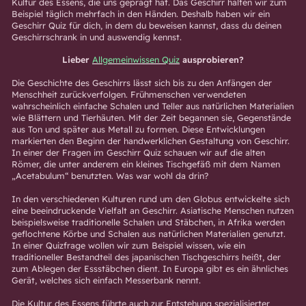
Kultur des Essens, die uns geprägt hat. Das Geschirr halten wir zum
Beispiel täglich mehrfach in den Händen. Deshalb haben wir ein
Geschirr Quiz für dich, in dem du beweisen kannst, dass du deinen
Geschirrschrank in und auswendig kennst.
Lieber
Allgemeinwissen Quiz
ausprobieren?
Die Geschichte des Geschirrs lässt sich bis zu den Anfängen der
Menschheit zurückverfolgen. Frühmenschen verwendeten
wahrscheinlich einfache Schalen und Teller aus natürlichen Materialien
wie Blättern und Tierhäuten. Mit der Zeit begannen sie, Gegenstände
aus Ton und später aus Metall zu formen. Diese Entwicklungen
markierten den Beginn der handwerklichen Gestaltung von Geschirr.
In einer der Fragen im Geschirr Quiz schauen wir auf die alten
Römer, die unter anderem ein kleines Tischgefäß mit dem Namen
„Acetabulum“ benutzten. Was war wohl da drin?
In den verschiedenen Kulturen rund um den Globus entwickelte sich
eine beeindruckende Vielfalt an Geschirr. Asiatische Menschen nutzen
beispielsweise traditionelle Schalen und Stäbchen, in Afrika werden
geflochtene Körbe und Schalen aus natürlichen Materialien genutzt.
In einer Quizfrage wollen wir zum Beispiel wissen, wie ein
traditioneller Bestandteil des japanischen Tischgeschirrs heißt, der
zum Ablegen der Essstäbchen dient. In Europa gibt es ein ähnliches
Gerät, welches sich einfach Messerbank nennt.
Die Kultur des Essens führte auch zur Entstehung spezialisierter