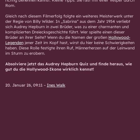
richtig benennen kannst. Kleine Tipps: Sie rast mit einer Vesper durch
Rom.
Gleich nach diesem Filmerfolg folgte ein weiteres Meisterwerk unter
der Regie von Billy Wilder. In „Sabrina“ aus dem Jahr 1954 verliebt
sich Audrey Hepburn in zwei Brüder, was zu einer charmanten und
komplizierten Dreiecksgeschichte führt. Wer spielte einen dieser
Brüder an ihrer Seite? Wenn du die Namen der großen
Hollywood-
Legenden
jener Zeit im Kopf hast, wirst du hier keine Schwierigkeiten
haben. Diese Rolle festigte ihren Ruf, Männerherzen auf der Leinwand
im Sturm zu erobern.
Absolviere jetzt das Audrey Hepburn Quiz und finde heraus, wie
gut du die Hollywood-Ikone wirklich kennst!
20. Januar 26, 09:11
–
Ines Walk