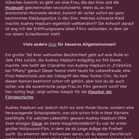
hübsches Gesicht; es geht um eine Frau, die das Kino und die
Modewelt
gleichermaßen revolutionierte. Wenn du an ihre
ikonischsten Momente denkst, kommt dir sicher sofort ein ganz
bestimmtes Kleidungsstück in den Sinn. Welches schwarze Kleid
machte Audrey Hepburn eigentlich weltberühmt? Die Antwort darauf
ist eng mit der Eröffnungsszene eines Films verbunden, in dem sie
vor einem Schaufenster steht.
Viele andere
Quiz
für besseres Allgemeinwissen!
Ein großer Teil ihrer weltweiten Berühmtheit geht auf eine Rolle im
Jahr 1961 zurück, die Audrey Hepburn endgültig zur Stil-Ikone
machte. Wie heißt der Charakter von Audrey Hepburn in „Frühstück
bei Tiffany“ genau? Dieser Name steht heute für Lebensfreude, eine
Prise Melancholie und den Inbegriff des New Yorker Chic. Du hast
diesen Namen bestimmt schon oft gehört, aber bist du dir auch
sicher, wie die exzentrische junge Frau im Film genannt wird? Wer
hier richtig liegt, zeigt echtes Gespür für die
Klassiker der
Filmgeschichte
.
Audrey Hepburn war jedoch nicht nur eine Mode-Ikone, sondern eine
herausragende Schauspielerin, was sich schon früh in ihrer Karriere
bestätigte. Für welchen Liebesfilm gewann Audrey Hepburn 1954
ihren einzigen
Oscar
als beste Hauptdarstellerin? Es war ihr erster
großer Hollywood-Film, in dem sie als junge Adlige die Freiheit
sucht. Du erkennst dein Fachwissen daran, ob du diesen Durchbruch