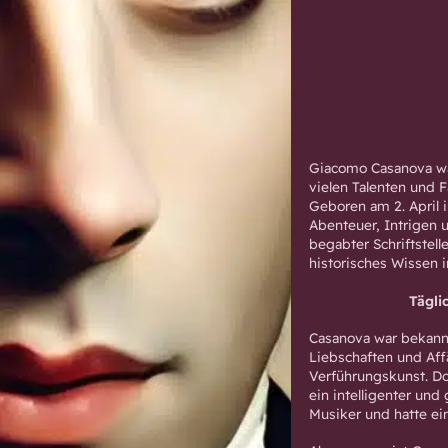
Giacomo Casanova war
vielen Talenten und 
Geboren am 2. April i
Abenteuer, Intrigen 
begabter Schriftstell
historisches Wissen 
Tägli
Casanova war bekannt
Liebschaften und Aff
Verführungskunst. D
ein intelligenter un
Musiker und hatte ein