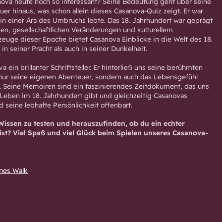
ova heute noch so interessant? Seine Bedeutung geht über seine
er hinaus, was schon allein dieses Casanova-Quiz zeigt. Er war
 in einer Ära des Umbruchs lebte. Das 18. Jahrhundert war geprägt
gen, gesellschaftlichen Veränderungen und kulturellem
zeuge dieser Epoche bietet Casanova Einblicke in die Welt des 18.
in seiner Pracht als auch in seiner Dunkelheit.
 ein brillanter Schriftsteller. Er hinterließ uns seine berühmten
nur seine eigenen Abenteuer, sondern auch das Lebensgefühl
en. Seine Memoiren sind ein faszinierendes Zeitdokument, das uns
s Leben im 18. Jahrhundert gibt und gleichzeitig Casanovas
 seine lebhafte Persönlichkeit offenbart.
 Wissen zu testen und herauszufinden, ob du ein echter
st? Viel Spaß und viel Glück beim Spielen unseres Casanova-
nes Walk