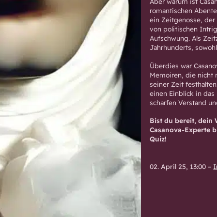
Aber warum ist Casan
romantischen Abenteu
ein Zeitgenosse, der
von politischen Intri
Aufschwung. Als Zeit
Jahrhunderts, sowohl 
Überdies war Casanova
Memoiren, die nicht 
seiner Zeit festhalt
einen Einblick in da
scharfen Verstand und
Bist du bereit, dein
Casanova-Experte bi
Quiz!
02. April 25, 13:00
–
I