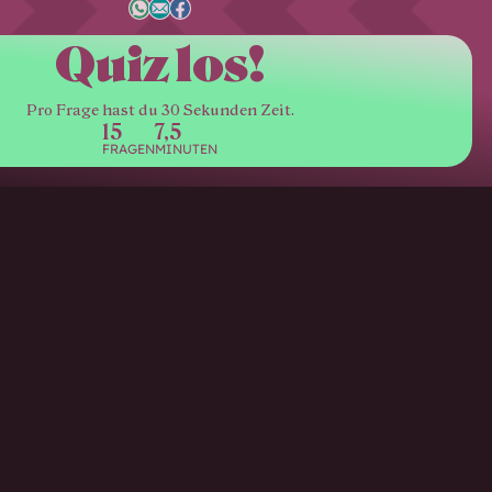
Quiz los!
Pro Frage hast du 30 Sekunden Zeit.
15
7,5
FRAGEN
MINUTEN