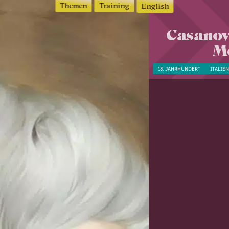
Themen
Training
English
Casanova
Me
18. JAHRHUNDERT
ITALIEN