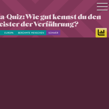
-Quiz: Wie gut kennst du den
Quiz Suche
ister der Verführung?
Quiz Themen
EUROPA
BERÜHMTE MENSCHEN
SCHWER
Quiz Training
Zeit Quiz
Schwierigkeitsgrad
Antworten
Alle Bestenlisten
Offline Quiz
Anmelden