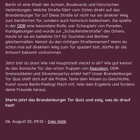
Berlin ist eine Stadt der Achsen, Boulevards und historischen
Verbindungen. Welche Straße führt vom Osten direkt auf das
Brandenburger Tor zu? Diese Straße ist nicht nur ein direkter Weg
zum berühmten Tor, sondern auch historisch bedeutsam. Sie spielte
in der
DDR
eine besondere Rolle, war Schauplatz von Paraden,
Kundgebungen und wurde zur „Schaufensterstraße“ des Ostens.
Heute ist sie ein beliebter Ort für Touristen und Berliner
gleichermaßen. Kennst du den richtigen Straßennamen? Wenn du
schon mal auf direktem Weg zum Tor spaziert bist, dürfte dir die
Antwort bekannt vorkommen.
Jetzt bist du dran! Wie viel Hauptstadt steckt in dir? Wie gut kennst
du das ikonische Tor, das schon Truppen von
Napoleon
, DDR-
Grenzsoldaten und Silvesterpartys erlebt hat? Unser Brandenburger
Tor Quiz stellt dich auf die Probe: Teste dein Wissen zu Geschichte,
Kunst sowie Berlin-Feeling! Mach mit, teile dein Ergebnis und fordere
deine Freunde heraus.
Starte jetzt das Brandenburger Tor Quiz und zeig, was du drauf
hast!
06. August 25, 09:15
–
Ines Walk