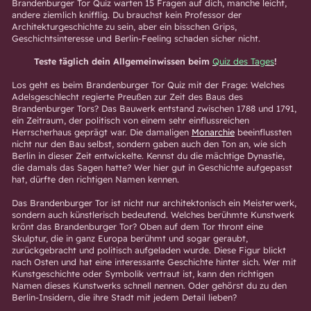
Brandenburger Tor Quiz warten 15 Fragen auf dich, manche leicht,
andere ziemlich knifflig. Du brauchst kein Professor der
Architekturgeschichte zu sein, aber ein bisschen Grips,
Geschichtsinteresse und Berlin-Feeling schaden sicher nicht.
Teste täglich dein Allgemeinwissen beim
Quiz des Tages
!
Los geht es beim Brandenburger Tor Quiz mit der Frage: Welches
Adelsgeschlecht regierte Preußen zur Zeit des Baus des
Brandenburger Tors? Das Bauwerk entstand zwischen 1788 und 1791,
ein Zeitraum, der politisch von einem sehr einflussreichen
Herrscherhaus geprägt war. Die damaligen
Monarchie
beeinflussten
nicht nur den Bau selbst, sondern gaben auch den Ton an, wie sich
Berlin in dieser Zeit entwickelte. Kennst du die mächtige Dynastie,
die damals das Sagen hatte? Wer hier gut in Geschichte aufgepasst
hat, dürfte den richtigen Namen kennen.
Das Brandenburger Tor ist nicht nur architektonisch ein Meisterwerk,
sondern auch künstlerisch bedeutend. Welches berühmte Kunstwerk
krönt das Brandenburger Tor? Oben auf dem Tor thront eine
Skulptur, die in ganz Europa berühmt und sogar geraubt,
zurückgebracht und politisch aufgeladen wurde. Diese Figur blickt
nach Osten und hat eine interessante Geschichte hinter sich. Wer mit
Kunstgeschichte oder Symbolik vertraut ist, kann den richtigen
Namen dieses Kunstwerks schnell nennen. Oder gehörst du zu den
Berlin-Insidern, die ihre Stadt mit jedem Detail lieben?