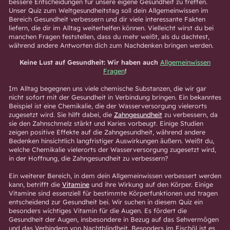
bessere Entscheidungen für unsere eigene Gesundheit zu treffen.
Unser Quiz zum Weltgesundheitstag soll dein Allgemeinwissen im
Bereich Gesundheit verbessern und dir viele interessante Fakten
liefern, die dir im Alltag weiterhelfen können. Vielleicht wirst du bei
manchen Fragen feststellen, dass du mehr weißt, als du dachtest,
während andere Antworten dich zum Nachdenken bringen werden.
Keine Lust auf Gesundheit: Wir haben auch
Allgemeinwissen
Fragen
!
Im Alltag begegnen uns viele chemische Substanzen, die wir gar
nicht sofort mit der Gesundheit in Verbindung bringen. Ein bekanntes
Beispiel ist eine Chemikalie, die der Wasserversorgung vielerorts
zugesetzt wird. Sie hilft dabei, die
Zahngesundheit
zu verbessern, da
sie den Zahnschmelz stärkt und Karies vorbeugt. Einige Studien
zeigen positive Effekte auf die Zahngesundheit, während andere
Bedenken hinsichtlich langfristiger Auswirkungen äußern. Weißt du,
welche Chemikalie vielerorts der Wasserversorgung zugesetzt wird,
in der Hoffnung, die Zahngesundheit zu verbessern?
Ein weiterer Bereich, in dem dein Allgemeinwissen verbessert werden
kann, betrifft die
Vitamine
und ihre Wirkung auf den Körper. Einige
Vitamine sind essenziell für bestimmte Körperfunktionen und tragen
entscheidend zur Gesundheit bei. Wir suchen in diesem Quiz ein
besonders wichtiges Vitamin für die Augen. Es fördert die
Gesundheit der Augen, insbesondere in Bezug auf das Sehvermögen
und das Verhindern von Nachtblindheit. Besonders im Fischöl ist es