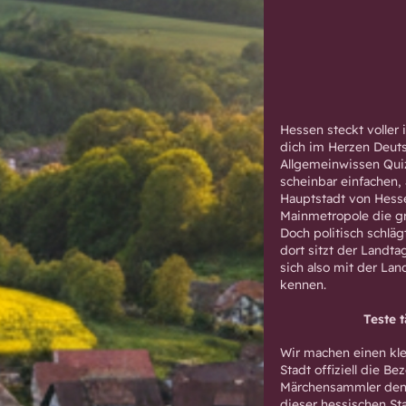
Hessen steckt voller
dich im Herzen Deuts
Allgemeinwissen Quiz
scheinbar einfachen, 
Hauptstadt von Hess
Mainmetropole die gr
Doch politisch schlä
dort sitzt der Landt
sich also mit der Lan
kennen.
Teste 
Wir machen einen kle
Stadt offiziell die 
Märchensammler denks
dieser hessischen Sta