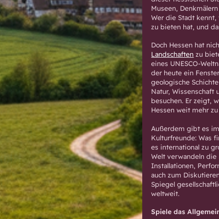
Museen, Denkmälern 
Wer die Stadt kennt, 
zu bieten hat, und da
Doch Hessen hat nich
Landschaften
zu biet
eines UNESCO-Weltnat
der heute ein Fenster
geologische Schichte
Natur, Wissenschaft u
besuchen. Er zeigt, 
Hessen weit mehr zu 
Außerdem gibt es im
Kulturfreunde: Was fi
es international zu 
Welt verwandeln die 
Installationen, Per
auch zum Diskutieren.
Spiegel gesellschaft
weltweit.
Spiele das Allgemei