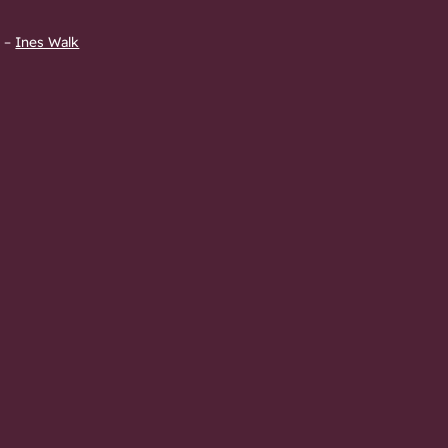
3
–
Ines Walk