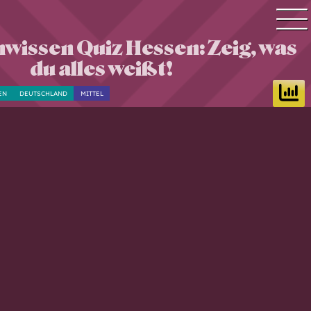
wissen Quiz Hessen: Zeig, was
Quiz Suche
du alles weißt!
Quiz Themen
EN
DEUTSCHLAND
MITTEL
Quiz Training
Zeit Quiz
Schwierigkeitsgrad
Antworten
Alle Bestenlisten
Offline Quiz
Anmelden