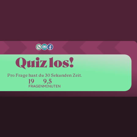
Quiz los!
Pro Frage hast du 30 Sekunden Zeit.
19
9,5
FRAGEN
MINUTEN