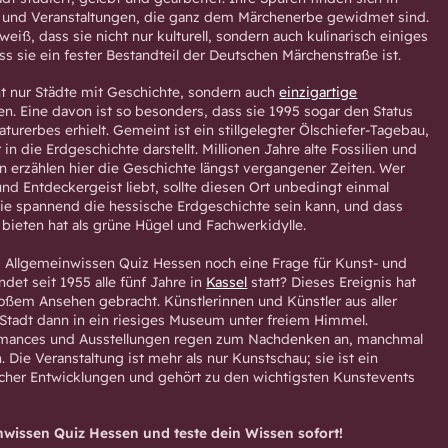
und Veranstaltungen, die ganz dem Märchenerbe gewidmet sind.
weiß, dass sie nicht nur kulturell, sondern auch kulinarisch einiges
ss sie ein fester Bestandteil der Deutschen Märchenstraße ist.
t nur Städte mit Geschichte, sondern auch
einzigartige
en. Eine davon ist so besonders, dass sie 1995 sogar den Status
urerbes erhielt. Gemeint ist ein stillgelegter Ölschiefer-Tagebau,
 in die Erdgeschichte darstellt. Millionen Jahre alte Fossilien und
n erzählen hier die Geschichte längst vergangener Zeiten. Wer
nd Entdeckergeist liebt, sollte diesen Ort unbedingt einmal
wie spannend die hessische Erdgeschichte sein kann, und dass
bieten hat als grüne Hügel und Fachwerkidylle.
 Allgemeinwissen Quiz Hessen noch eine Frage für Kunst- und
ndet seit 1955 alle fünf Jahre in
Kassel
statt? Dieses Ereignis hat
großem Ansehen gebracht. Künstlerinnen und Künstler aus aller
Stadt dann in ein riesiges Museum unter freiem Himmel.
formances und Ausstellungen regen zum Nachdenken an, manchmal
 Die Veranstaltung ist mehr als nur Kunstschau; sie ist ein
licher Entwicklungen und gehört zu den wichtigsten Kunstevents
nwissen Quiz Hessen und teste dein Wissen sofort!