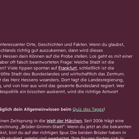
 interessanter Orte, Geschichten und Fakten. Wenn du glaubst,
chlands richtig gut auszukennen, dann wird dieses
 Hessen dein Können auf die Probe stellen. Los geht es mit einer
aber oft falsch beantworteten Frage: Welche Stadt ist die
en? Viele tippen spontan auf
Frankfurt
, schließlich ist die
ößte Stadt des Bundeslandes und wirtschaftlich das Zentrum.
gt das Herz Hessens woanders. Dort tagt die Landesregierung,
ag, und von hier aus wird das gesamte Bundesland regiert. Wer
despolitik ein bisschen auskennt, wird die richtige Antwort
täglich dein Allgemeinwissen beim
Quiz des Tages
!
inen Zeitsprung in die
Welt der Märchen
. Seit 2006 trägt eine
Bezeichnung „Brüder-Grimm-Stadt“. Wenn du jetzt an die bekannten
t, bist du auf der richtigen Spur. Die beiden Brüder haben in
dt studiert, gelebt und gearbeitet. Ihre Spuren finden sich in