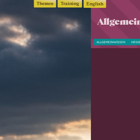
Themen
Training
English
Allgemein
ALLGEMEINWISSEN
HESS