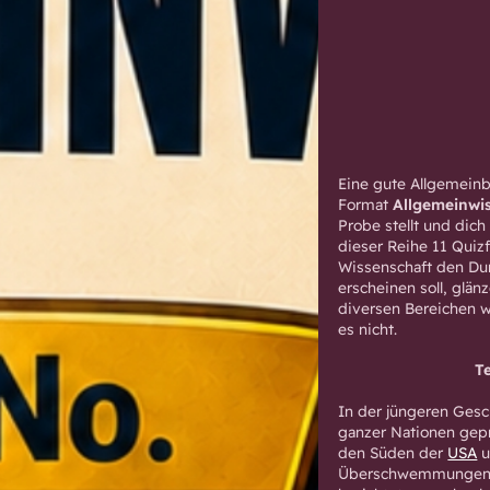
Eine gute Allgemeinbi
Format
Allgemeinwi
Probe stellt und dic
dieser Reihe 11 Quizf
Wissenschaft den Dur
erscheinen soll, glä
diversen Bereichen w
es nicht.
T
In der jüngeren Gesc
ganzer Nationen gepr
den Süden der
USA
u
Überschwemmungen. 