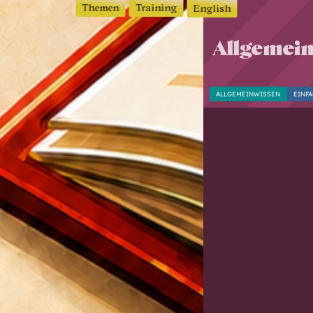
Themen
Training
English
Allgemein
ALLGEMEINWISSEN
EINF