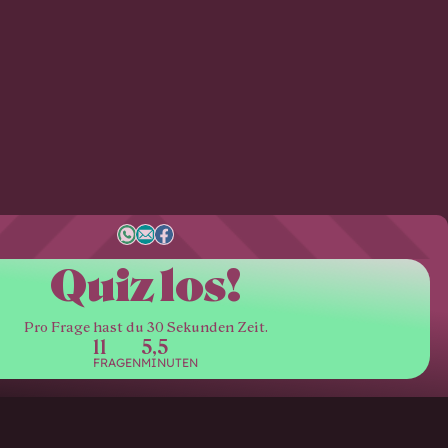
Quiz los!
Pro Frage hast du 30 Sekunden Zeit.
11
5,5
FRAGEN
MINUTEN