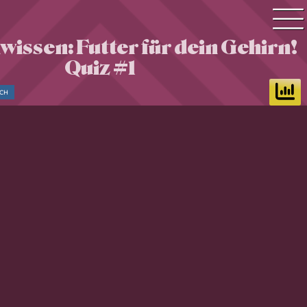
wissen: Futter für dein Gehirn!
Quiz Suche
Quiz #1
Quiz Themen
ACH
Quiz Training
Zeit Quiz
Schwierigkeitsgrad
Antworten
Alle Bestenlisten
Offline Quiz
Anmelden