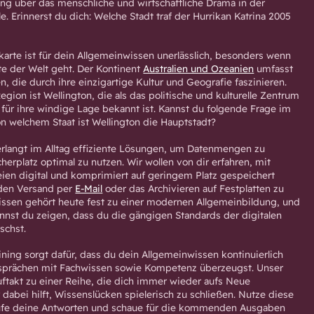
ng über das menschliche und wirtschaftliche Drama in der
. Erinnerst du dich: Welche Stadt traf der Hurrikan Katrina 2005
tkarte ist für dein Allgemeinwissen unerlässlich, besonders wenn
e der Welt geht. Der Kontinent
Australien und Ozeanien
umfasst
en, die durch ihre einzigartige Kultur und Geografie faszinieren.
Region ist Wellington, die als das politische und kulturelle Zentrum
 für ihre windige Lage bekannt ist. Kannst du folgende Frage im
n welchem Staat ist Wellington die Hauptstadt?
verlangt im Alltag effiziente Lösungen, um Datenmengen zu
erplatz optimal zu nutzen. Wir wollen von dir erfahren, mit
en digital und komprimiert auf geringem Platz gespeichert
den Versand per
E-Mail
oder das Archivieren auf Festplatten zu
wissen gehört heute fest zu einer modernen Allgemeinbildung, und
nnst du zeigen, dass du die gängigen Standards der digitalen
schst.
ining sorgt dafür, dass du dein Allgemeinwissen kontinuierlich
esprächen mit Fachwissen sowie Kompetenz überzeugst. Unser
uftakt zu einer Reihe, die dich immer wieder aufs Neue
 dabei hilft, Wissenslücken spielerisch zu schließen. Nutze diese
üfe deine Antworten und schaue für die kommenden Ausgaben