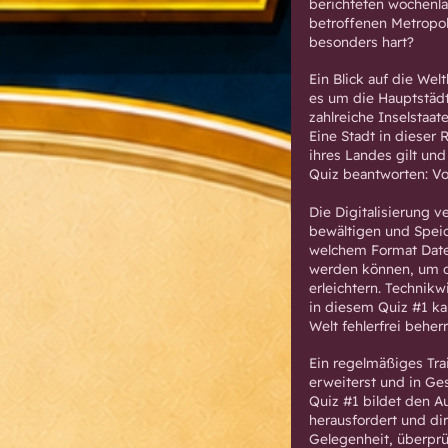
berichteten wochenla
betroffenen Metropole
besonders hart?
Ein Blick auf die Wel
es um die Hauptstädt
zahlreiche Inselstaat
Eine Stadt in dieser 
ihres Landes gilt und
Quiz beantworten: Vo
Die Digitalisierung 
bewältigen und Speich
welchem Format Datei
werden können, um 
erleichtern. Technik
in diesem Quiz #1 ka
Welt fehlerfrei beherr
Ein regelmäßiges Tra
erweiterst und in G
Quiz #1 bildet den A
herausfordert und dir
Gelegenheit, überpr