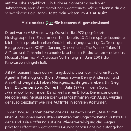
auf YouTube angeklickt. Ein furioses Comeback nach vier
Jahrzehnten, wer hätte damit noch gerechnet? Wie gut kennst du die
schwedische Pop-Band? Teste dein Wissen im
ABBA Quiz
!
Viele andere
Quiz
für besseres Allgemeinwissen!
Dabei waren ABBA nie weg. Obwohl die 1972 gegründete
Musikgruppe ihre Zusammenarbeit bereits 10 Jahre später beendete,
blieb sie im popkulturellen Gedächtnis allgegenwärtig. Dafür sorgen
Evergreens wie „SOS“, „Dancing Queen“ und „The Winner Takes It
All“, die seit Jahrzehnten ununterbrochen im Radio laufen – oder das
Musical „Mamma Mia“, dessen Verfilmung im Jahr 2008 die
Kinokassen klingeln ließ.
ABBA, benannt nach den Anfangsbuchstaben der früheren Paare
Agnetha Fältskog und Björn Ulvaeus sowie Benny Andersson
und
Anni-Frid Lyngstad, haben Musikgeschichte geschrieben. Ihr Sieg
beim
Eurovision Song Contest
im Jahr 1974 mit dem Song
„Waterloo“ brachte der Band weltweiten Erfolg. Die eingängigen
Melodien und herausragenden Gesangsstimmen von ABBA wurden
genauso geschätzt wie ihre Auftritte in schrillen Kostümen.
In den 1990er Jahren bestätigte das Best-of-Album „ABBA“ mit
über 30 Millionen verkauften Einheiten den ungebrochenen Kultstatus
der Band. Die Hoffnung auf eine Wiedervereinigung der wegen
privater Differenzen getrennten Gruppe haben Fans nie aufgegeben.