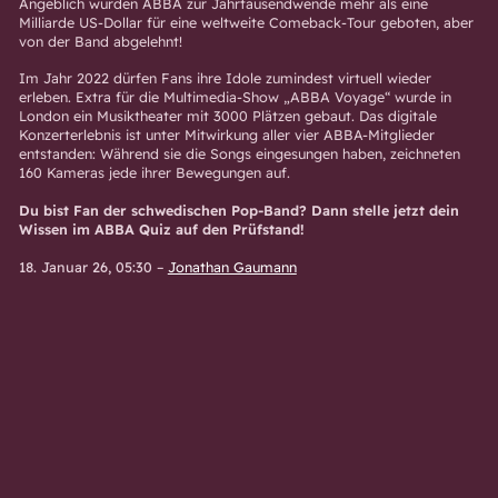
Angeblich wurden ABBA zur Jahrtausendwende mehr als eine
Milliarde US-Dollar für eine weltweite Comeback-Tour geboten, aber
von der Band abgelehnt!
Im Jahr 2022 dürfen Fans ihre Idole zumindest virtuell wieder
erleben. Extra für die Multimedia-Show „ABBA Voyage“ wurde in
London ein Musiktheater mit 3000 Plätzen gebaut. Das digitale
Konzerterlebnis ist unter Mitwirkung aller vier ABBA-Mitglieder
entstanden: Während sie die Songs eingesungen haben, zeichneten
160 Kameras jede ihrer Bewegungen auf.
Du bist Fan der schwedischen Pop-Band? Dann stelle jetzt dein
Wissen im
ABBA Quiz
auf den Prüfstand!
18. Januar 26, 05:30
–
Jonathan Gaumann