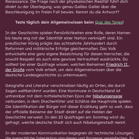
Renaissance. Die Frage nach der physikalischen Realität führt dich
direkt zu der Überlegung, was genau Galileo Galilei über die
Beschleunigung im freien Fall bewies. Kennst du die Antwort?
Teste täglich dein Allgemeinwissen beim
Quiz des Tages
!
In der Geschichte spielen Persönlichkeiten eine Rolle, deren Namen
bis heute eng mit der Identität einer Nation verknüpft sind. Ein
preußischer König prägte das achtzehnte Jahrhundert durch
Reformen und militärische Erfolge gleichermaßen. Das Volk
entwickelte eine ganz eigene Bezeichnung für diesen Herrscher, die
sowohl Respekt als auch eine gewisse Vertrautheit ausdrückte. Du
solltest bei einer Quizfrage wissen, welchen Beinamen
Friedrich II.,
der Große
vom Volk erhielt, um dein Allgemeinwissen über die
deutsche Landesgeschichte zu untermauern.
Geografie und Literatur verschmelzen häufig an Orten, die durch
Sagen weltberühmt wurden. Eine Kommune in Deutschland ist
untrennbar mit dem mittelalterlichen Epos der
Nibelungensage
verbunden, in dem Drachentöter und Schätze die Hauptrolle spielen.
Die Identifikation der Bürger mit dieser Erzählung geht so weit, dass
der offizielle Beiname der Stadt direkt auf die Helden der
Geschichte verweist. In den 20 Quizfragen am Sonntag wirst du
gefragt, welche deutsche Stadt sich auch Nibelungenstadt nennt.
In der modernen Kommunikation begegnen dir technische Lösungen,
die menschliche Interaktion simulieren und Prozesse vereinfachen. Es