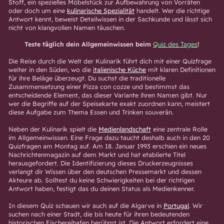
Stoff, ein spezielles Möbelstück zur Aufbewahrung von Vorräten
oder doch um eine
kulinarische Spezialität
handelt. Wer die richtige
Antwort kennt, beweist Detailwissen in der Sachkunde und lässt sich
nicht von klangvollen Namen täuschen.
Teste täglich dein Allgemeinwissen beim
Quiz des Tages
!
Die Reise durch die Welt der Kulinarik führt dich mit einer Quizfrage
weiter in den Süden, wo die
italienische Küche
mit klaren Definitionen
für ihre Beläge überzeugt. Du suchst die traditionelle
Zusammensetzung einer Pizza con cozze und bestimmst das
entscheidende Element, das dieser Variante ihren Namen gibt. Nur
wer die Begriffe auf der Speisekarte exakt zuordnen kann, meistert
diese Aufgabe zum Thema Essen und Trinken souverän.
Neben der Kulinarik spielt die
Medienlandschaft
eine zentrale Rolle
im Allgemeinwissen. Eine Frage dazu taucht deshalb auch in den 20
Quizfragen am Montag auf. Am 18. Januar 1993 erschien ein neues
Nachrichtenmagazin auf dem Markt und hat etablierte Titel
herausgefordert. Die Identifizierung dieses Druckerzeugnisses
verlangt dir Wissen über den deutschen Pressemarkt und dessen
Akteure ab. Solltest du keine Schwierigkeiten bei der richtigen
Antwort haben, festigt das du deinen Status als Medienkenner.
In diesem Quiz schauen wir auch auf die Algarve in
Portugal
. Wir
suchen nach einer Stadt, die bis heute für ihren bedeutenden
historischen Fischereihafen berühmt ist. Die Antwort erfordert eine