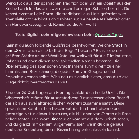
Werkstück aus der spanischen Tradition oder um ein Objekt aus der
Küche handeln, das aus zwei muschelförmigen Schalen besteht. Du
kennst eventuell die Form, die traditionell aus Holz gefertigt wird,
aber vielleicht verbirgt sich dahinter auch eine alte Maßeinheit oder
ein Handwerkszeug. Und: Kennst du die Antwort?
Teste täglich dein Allgemeinwissen beim
Quiz des Tages
!
Kannst du auch folgende Quizfrage beantworten: Welche
Stadt in
den USA
ist auch als „Stadt der Engel“ bekannt? Es ist eine der
größten Städte an der Westküste und weltweit für die Filmindustrie,
Palmen und eben diesen sehr spirituellen Namen bekannt. Die
Übersetzung des spanischen Stadtnamens führt direkt zu einer
himmlischen Bezeichnung, die jeder Fan von Geografie und
Popkultur kennen sollte. Wir sind uns ziemlich sicher, dass du diese
Frage richtig beantworten kannst.
Eine der 20 Quizfragen am Montag schickt dich in die Urzeit. Die
Wissenschaft prägte für ausgestorbene Riesenechsen einen Begriff,
der sich aus zwei altgriechischen Wörtern zusammensetzt. Diese
sprachliche Kombination beschreibt die furchteinflößende und
gewaltige Natur dieser Kreaturen, die Millionen von Jahren die Erde
beherrschten. Das Wort
Dinosaurier
kommt aus dem Griechischen,
und du glänzt mit deinem Allgemeinwissen, wenn du die genaue
deutsche Bedeutung dieser Bezeichnung entschlüsseln kannst.