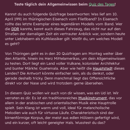
Teste täglich dein Allgemeinwissen beim
Quiz des Tages
!
Kannst du auch folgende Quizfrage beantworten: Was lief am 10.
April 1991 im thüringischen Eisenach vom Fließband? In Eisenach
rollte das letzte Exemplar eines legendären Modells vom Band. Wer
die
DDR
kannte, kennt auch dieses Fahrzeug, das nicht nur auf den
Straßen der damaligen Zeit ein vertrauter Anblick war, sondern heute
unter Liebhabern als Kultklassiker gilt. Weißt du, um welches Modell
es geht?
Von Thüringen geht es in den 20 Quizfragen am Montag weiter über
den Atlantik, hinein ins Herz Mittelamerikas, um dein Allgemeinwissen
zu testen. Dort liegt ein Land voller Vulkane, kolonialer Architektur
und bunter Märkte: Guatemala. Aber wie heißt die
Hauptstadt
dieses
Landes? Die Antwort könnte einfacher sein, als du denkst, oder
gerade deshalb tricky. Denn manchmal liegt das Offensichtliche
direkt vor der Nase und wird trotzdem gerne übersehen.
In diesem Quiz wollen wir auch von dir wissen, was ein Ud ist. Wir
verraten es dir. Es ist ein traditionsreiches
Musikinstrument
, das vor
allem in der arabischen und orientalischen Musik eine Hauptrolle
spielt. Sein Klang ist warm und voll, ideal für melancholische
Melodien wie auch für virtuose Läufe. Charakteristisch sind der
birnenförmige Korpus, der meist aus edlen Hölzern gefertigt wird,
und ein kurzer, oft leicht geneigter Hals. Wusstest du das?