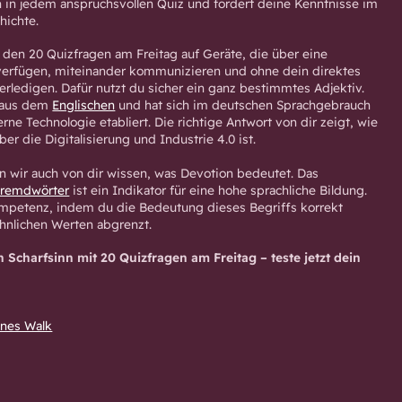
 in jedem anspruchsvollen Quiz und fordert deine Kenntnisse im
hichte.
 den 20 Quizfragen am Freitag auf Geräte, die über eine
verfügen, miteinander kommunizieren und ohne dein direktes
erledigen. Dafür nutzt du sicher ein ganz bestimmtes Adjektiv.
 aus dem
Englischen
und hat sich im deutschen Sprachgebrauch
rne Technologie etabliert. Die richtige Antwort von dir zeigt, wie
ber die Digitalisierung und Industrie 4.0 ist.
n wir auch von dir wissen, was Devotion bedeutet. Das
Fremdwörter
ist ein Indikator für eine hohe sprachliche Bildung.
mpetenz, indem du die Bedeutung dieses Begriffs korrekt
hnlichen Werten abgrenzt.
n Scharfsinn mit 20 Quizfragen am Freitag – teste jetzt dein
Ines Walk