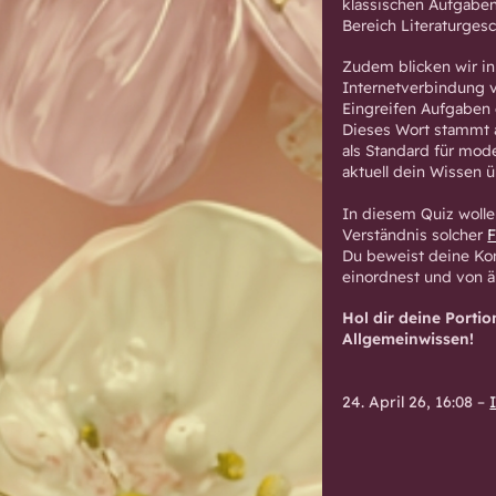
klassischen Aufgaben
Bereich Literaturgesc
Zudem blicken wir in
Internetverbindung 
Eingreifen Aufgaben 
Dieses Wort stammt
als Standard für mode
aktuell dein Wissen ü
In diesem Quiz wolle
Verständnis solcher
Du beweist deine Ko
einordnest und von ä
Hol dir deine Portio
Allgemeinwissen!
24. April 26, 16:08
–