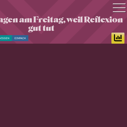
agen am Freitag, weil Reflexion
Quiz Suche
gut tut
Quiz Themen
WISSEN
EINFACH
Quiz Training
Zeit Quiz
Schwierigkeitsgrad
Antworten
Alle Bestenlisten
Offline Quiz
Anmelden