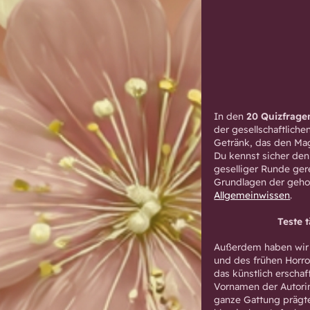
In den
20 Quizfrage
der gesellschaftlich
Getränk, das den Ma
Du kennst sicher den 
geselliger Runde ger
Grundlagen der gehob
Allgemeinwissen
.
Teste 
Außerdem haben wir 
und des frühen Horro
das künstlich ersch
Vornamen der Autori
ganze Gattung prägte.