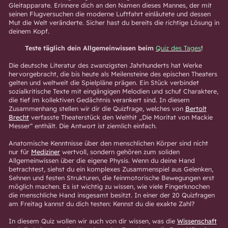
Gleitapparate. Erinnere dich an den Namen dieses Mannes, der mit
seinen Flugversuchen die moderne Luftfahrt einläutete und dessen
Mut die Welt veränderte. Sicher hast du bereits die richtige Lösung in
deinem Kopf.
Teste täglich dein Allgemeinwissen beim
Quiz des Tages
!
Die deutsche Literatur des zwanzigsten Jahrhunderts hat Werke
hervorgebracht, die bis heute als Meilensteine des epischen Theaters
gelten und weltweit die Spielpläne prägen. Ein Stück verbindet
sozialkritische Texte mit eingängigen Melodien und schuf Charaktere,
die tief im kollektiven Gedächtnis verankert sind. In diesem
Zusammenhang stellen wir dir die Quizfrage, welches von
Bertolt
Brecht
verfasste Theaterstück den Welthit „Die Moritat von Mackie
Messer“ enthält. Die Antwort ist ziemlich einfach.
Anatomische Kenntnisse über den menschlichen Körper sind nicht
nur für
Mediziner
wertvoll, sondern gehören zum soliden
Allgemeinwissen über die eigene Physis. Wenn du deine Hand
betrachtest, siehst du ein komplexes Zusammenspiel aus Gelenken,
Sehnen und festen Strukturen, die feinmotorische Bewegungen erst
möglich machen. Es ist wichtig zu wissen, wie viele Fingerknochen
die menschliche Hand insgesamt besitzt. In einer der 20 Quizfragen
am Freitag kannst du dich testen: Kennst du die exakte Zahl?
In diesem Quiz wollen wir auch von dir wissen, was die
Wissenschaft