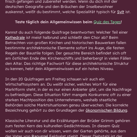
frisch gefangen und zubereitet werden. Wenn du dich mit der
deutschen Geografie und den Bräuchen der Inselbewohner
auskennst, weißt du bestimmt, welche Spezialität typisch für
Sylt
ist.
Teste täglich dein Allgemeinwissen beim
Quiz des Tages
!
Kannst du auch folgende Quizfrage beantworten: Welcher Teil einer
Kathedrale
ist meist halbrund und schließt den Chor ab? Beim
Betrachten von großen Kirchen und historischen Bauwerken fallen
bestimmte architektonische Elemente sofort ins Auge, die festen
Regeln der Baustile folgen. Der gesuchte Bereich befindet sich oft
am östlichen Ende des Kirchenschiffs und beherbergt in vielen Fällen
den Altar. Das richtige Fachwort für diese architektonische Struktur
zu kennen, hebt dein Allgemeinwissen auf ein hohes Niveau.
In den 20 Quizfragen am Freitag schauen wir auch ein
Wirtschaftssystem an. Du weißt sicher, welches Wort für eine
Marktform steht, in der es nur einen Anbieter gibt, um die Nachfrage
zu befriedigen. Diese Situation führt mangels Konkurrenz oft zu einer
starken Machtposition des Unternehmens, weshalb staatliche
Behörden solche Marktsituationen genau überwachen. Die korrekte
Bezeichnung gehört zu den Grundlagen der
ökonomischen Bildung
.
Klassische Literatur und die Erzählungen der Brüder Grimm gehören
zum festen Kern des kulturellen Gedächtnisses. In diesem Quiz
wollen wir auch von dir wissen, wem der Garten gehörte, aus dem
der Vater von
Rapunzel
Feldsalat stiehlt. Dieser Diebstahl ist der