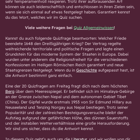
sehr temperamentvoll reagieren. Trotz ihrer aufbrausenden Art
können sie auch leidenschaftlich und entschlossen in ihren Zielen sein,
wenn sie sich einmal auf etwas festgelegt haben. Garantiert kennst
du das Wort, welches wir im Quiz suchen.
Viele weitere Fragen bei
Quiz Allgemeinwissen
!
Kannst du auch folgende Quizfrage beantworten: Welcher Friede
beendete 1648 den Dreißigjährigen Krieg? Der Vertrag regelte
weitreichende territoriale und politische Fragen und legte einen
Grundstein für das moderne System der Staaten in Europa. Dabei
wurden unter anderem die Religionsfreiheit für die verschiedenen
Konfessionen im Heiligen Römischen Reich garantiert und neue
Staatsgrenzen festgelegt. Wenn du in
Geschichte
aufgepasst hast, ist
die Antwort bestimmt ganz einfach.
Eine der 20 Quizfragen am Freitag fragt dich nach dem höchsten
Berg
über dem Meeresspiegel. Er befindet sich im Himalaya-Gebirge
an der Grenze zwischen Nepal und dem autonomen Gebiet Tibet
(China). Der Gipfel wurde erstmals 1953 von Sir Edmund Hillary aus
Neuseeland und Tenzing Norgay aus Nepal bestiegen. Trotz seiner
Popularität und der zahlreichen Besteigungsversuche bleibt der
Aufstieg aufgrund der gefährlichen Höhe, des dünnen Sauerstoffs
und der instabilen Wetterverhältnisse eine große Herausforderung.
Wir sind uns sicher, dass du die Antwort kennst.
In diesem Quiz geht’s auch um die
Literatur
, und wir wollen von dir