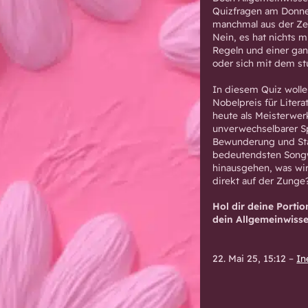
Quizfragen am Donn
manchmal aus der Zei
Nein, es hat nichts 
Regeln und einer gan
oder sich mit dem st
In diesem Quiz wolle
Nobelpreis für Literat
heute als Meisterwerk
unverwechselbarer Sp
Bewunderung und Stau
bedeutendsten Songwr
hinausgehen, was wi
direkt auf der Zunge
Hol dir deine Portio
dein Allgemeinwiss
22. Mai 25, 15:12
–
In