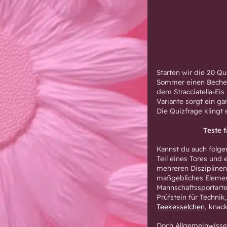
Starten wir die 20 Q
Sommer einen Beche
dem Stracciatella-Eis 
Variante sorgt ein g
Die Quizfrage klingt e
Teste 
Kannst du auch folge
Teil eines Tores und
mehreren Disziplinen e
maßgebliches Element
Mannschaftssportarte
Prüfstein für Technik
Teekesselchen
, knac
Doch Allgemeinwissen