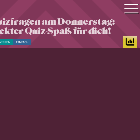
uizfragen am Donnerstag:
Quiz Suche
ekter Quiz-Spaß für dich!
Quiz Themen
WISSEN
EINFACH
Quiz Training
Zeit Quiz
Schwierigkeitsgrad
Antworten
Alle Bestenlisten
Offline Quiz
Anmelden