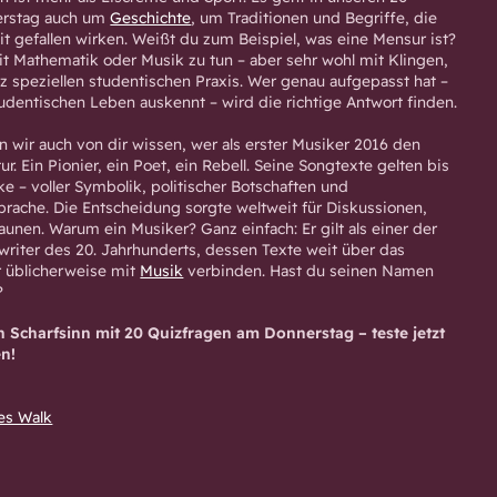
erstag auch um
Geschichte
, um Traditionen und Begriffe, die
t gefallen wirken. Weißt du zum Beispiel, was eine Mensur ist?
mit Mathematik oder Musik zu tun – aber sehr wohl mit Klingen,
z speziellen studentischen Praxis. Wer genau aufgepasst hat –
udentischen Leben auskennt – wird die richtige Antwort finden.
n wir auch von dir wissen, wer als erster Musiker 2016 den
ur. Ein Pionier, ein Poet, ein Rebell. Seine Songtexte gelten bis
e – voller Symbolik, politischer Botschaften und
rache. Die Entscheidung sorgte weltweit für Diskussionen,
nen. Warum ein Musiker? Ganz einfach: Er gilt als einer der
iter des 20. Jahrhunderts, dessen Texte weit über das
r üblicherweise mit
Musik
verbinden. Hast du seinen Namen
?
n Scharfsinn mit 20 Quizfragen am Donnerstag – teste jetzt
en!
es Walk