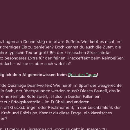
uizfragen am Donnerstag mit etwas Süßem: Wer liebt es nicht, im
r cremiges
Eis
zu genießen? Doch kennst du auch die Zutat, die
ihre typische Textur gibt? Bei der klassischen Stracciatella-
anz besonderes Extra für den feinen Knackeffekt beim Reinbeißen.
infach – ist sie es aber auch wirklich?
täglich dein Allgemeinwissen beim
Quiz des Tages
!
nde Quizfrage beantworten: Wie heißt im Sport der waagerechte
 ein Stab, der übersprungen werden muss? Dieses Bauteil, das in
ine zentrale Rolle spielt, ist also in beiden Fällen ein
 zur Erfolgskontrolle – im Fußball und anderen
n oft Glücksbringer oder Pechmoment, in der Leichtathletik der
, Kraft und Präzision. Kannst du diese Frage, ein klassisches
ken?
 ist mehr als Eiscreme und Sport. Es geht in unseren 20