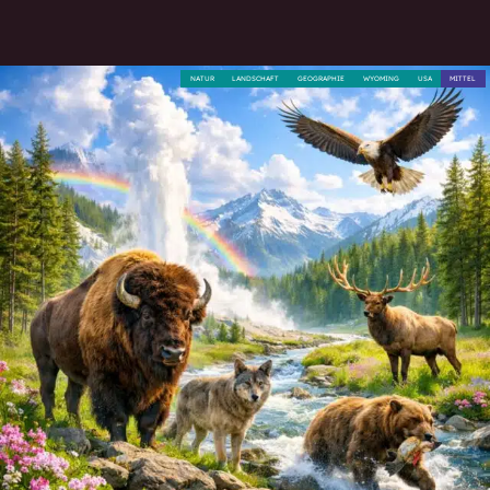
NATUR
LANDSCHAFT
GEOGRAPHIE
WYOMING
USA
MITTEL