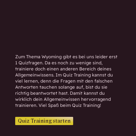
h
w
i
s
s
e
n
d
Zum Thema Wyoming gibt es bei uns leider erst
.
1 Quizfragen. Da es noch zu wenige sind,
trainiere doch einen anderen Bereich deines
Allgemeinwissens. Im Quiz Training kannst du
viel lernen, denn die Fragen mit den falschen
Antworten tauchen solange auf, bist du sie
richtig beantwortet hast. Damit kannst du
wirklich dein Allgemeinwissen hervorragend
trainieren. Viel Spaß beim Quiz Training!
Quiz Training starten