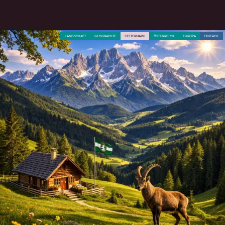
LANDSCHAFT
GEOGRAPHIE
STEIERMARK
ÖSTERREICH
EUROPA
EINFACH