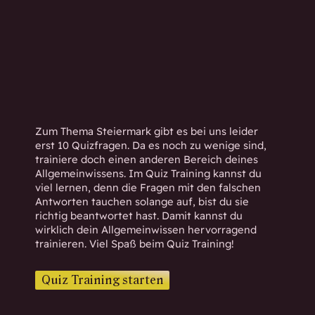
h
w
i
s
s
e
n
d
Zum Thema Steiermark gibt es bei uns leider
.
erst 10 Quizfragen. Da es noch zu wenige sind,
trainiere doch einen anderen Bereich deines
Allgemeinwissens. Im Quiz Training kannst du
viel lernen, denn die Fragen mit den falschen
Antworten tauchen solange auf, bist du sie
richtig beantwortet hast. Damit kannst du
wirklich dein Allgemeinwissen hervorragend
trainieren. Viel Spaß beim Quiz Training!
Quiz Training starten