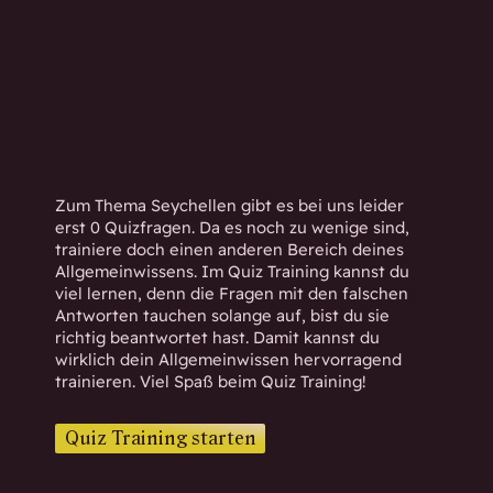
h
w
i
s
s
e
n
d
Zum Thema Seychellen gibt es bei uns leider
.
erst 0 Quizfragen. Da es noch zu wenige sind,
trainiere doch einen anderen Bereich deines
Allgemeinwissens. Im Quiz Training kannst du
viel lernen, denn die Fragen mit den falschen
Antworten tauchen solange auf, bist du sie
richtig beantwortet hast. Damit kannst du
wirklich dein Allgemeinwissen hervorragend
trainieren. Viel Spaß beim Quiz Training!
Quiz Training starten