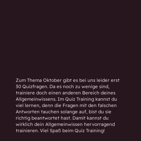
h
w
i
s
s
e
n
d
.
Zum Thema Oktober gibt es bei uns leider erst
30 Quizfragen. Da es noch zu wenige sind,
trainiere doch einen anderen Bereich deines
Allgemeinwissens. Im Quiz Training kannst du
viel lernen, denn die Fragen mit den falschen
Antworten tauchen solange auf, bist du sie
richtig beantwortet hast. Damit kannst du
wirklich dein Allgemeinwissen hervorragend
trainieren. Viel Spaß beim Quiz Training!