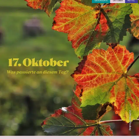
GESCHICHTE
OKTOBER
MITTEL
Julita auf Pixabay