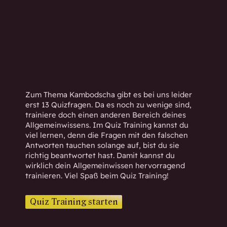
h
w
i
s
s
e
n
d
Zum Thema Kambodscha gibt es bei uns leider
.
erst 13 Quizfragen. Da es noch zu wenige sind,
trainiere doch einen anderen Bereich deines
Allgemeinwissens. Im Quiz Training kannst du
viel lernen, denn die Fragen mit den falschen
Antworten tauchen solange auf, bist du sie
richtig beantwortet hast. Damit kannst du
wirklich dein Allgemeinwissen hervorragend
trainieren. Viel Spaß beim Quiz Training!
Quiz Training starten