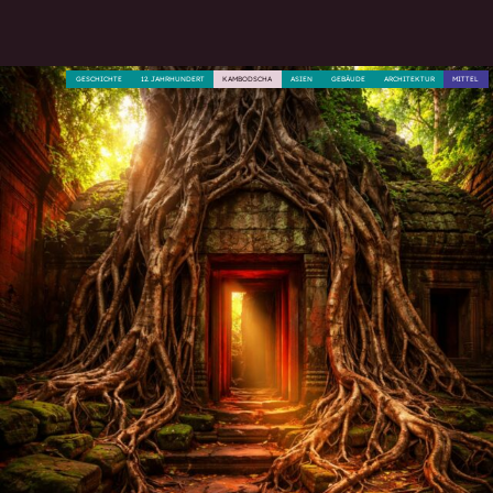
GESCHICHTE
12. JAHRHUNDERT
KAMBODSCHA
ASIEN
GEBÄUDE
ARCHITEKTUR
MITTEL