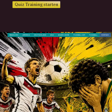
Quiz Training starten
BRASILIEN
AMERIKA
DEUTSCHLAND
2014
2010ER JAHRE
FUSSBALL-WM
FUSSBALL
EINFACH