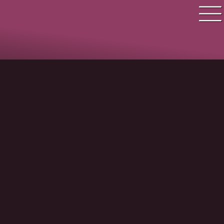
Quiz Suche
Quiz Themen
Quiz Training
Zeit Quiz
Schwierigkeitsgrad
Antworten
Alle Bestenlisten
Offline Quiz
Anmelden