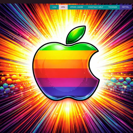
USA
1976
1970ER JAHRE
DIGITALE WELT
TECHNIK
MITTEL