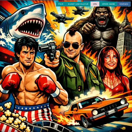
FILM
KUNST UND KULTUR
1976
1970ER JAHRE
EINFACH