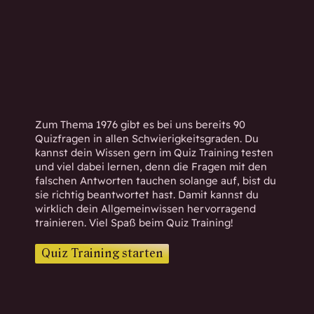
h
w
i
s
s
e
n
d
Zum Thema 1976 gibt es bei uns bereits 90
.
Quizfragen in allen Schwierigkeitsgraden. Du
kannst dein Wissen gern im Quiz Training testen
und viel dabei lernen, denn die Fragen mit den
falschen Antworten tauchen solange auf, bist du
sie richtig beantwortet hast. Damit kannst du
wirklich dein Allgemeinwissen hervorragend
trainieren. Viel Spaß beim Quiz Training!
Quiz Training starten