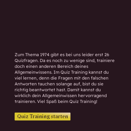
h
w
i
s
s
e
n
d
Zum Thema 1974 gibt es bei uns leider erst 26
.
Quizfragen. Da es noch zu wenige sind, trainiere
doch einen anderen Bereich deines
Allgemeinwissens. Im Quiz Training kannst du
viel lernen, denn die Fragen mit den falschen
Antworten tauchen solange auf, bist du sie
richtig beantwortet hast. Damit kannst du
wirklich dein Allgemeinwissen hervorragend
trainieren. Viel Spaß beim Quiz Training!
Quiz Training starten