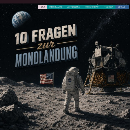
1969
1960ER JAHRE
ASTRONOMIE
WISSENSCHAFT
TECHNIK
EINFACH