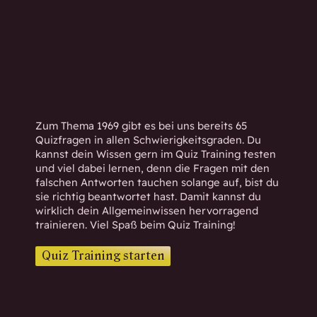
h
w
i
s
s
e
n
d
Zum Thema 1969 gibt es bei uns bereits 65
.
Quizfragen in allen Schwierigkeitsgraden. Du
kannst dein Wissen gern im Quiz Training testen
und viel dabei lernen, denn die Fragen mit den
falschen Antworten tauchen solange auf, bist du
sie richtig beantwortet hast. Damit kannst du
wirklich dein Allgemeinwissen hervorragend
trainieren. Viel Spaß beim Quiz Training!
Quiz Training starten