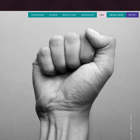
TSCHECHIEN
EUROPA
REVOLUTION
GESCHICHTE
1968
1960ER JAHRE
MITTEL
Pawan Pandey auf Pixabay