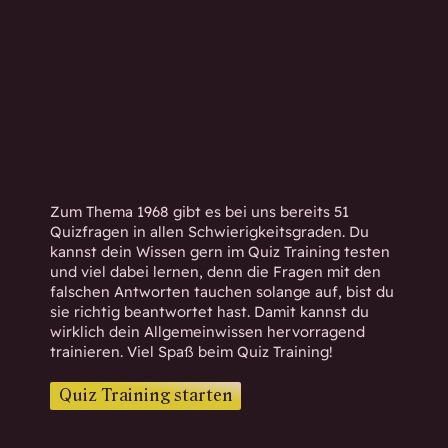
h
w
i
s
s
e
n
d
.
Zum Thema 1968 gibt es bei uns bereits 51
Quizfragen in allen Schwierigkeitsgraden. Du
kannst dein Wissen gern im Quiz Training testen
und viel dabei lernen, denn die Fragen mit den
falschen Antworten tauchen solange auf, bist du
sie richtig beantwortet hast. Damit kannst du
wirklich dein Allgemeinwissen hervorragend
trainieren. Viel Spaß beim Quiz Training!
Quiz Training starten