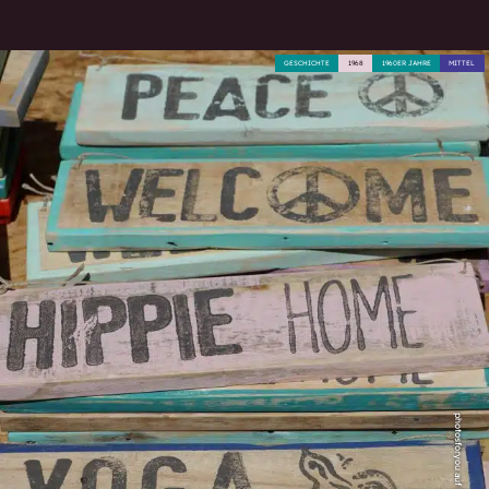
GESCHICHTE
1968
1960ER JAHRE
MITTEL
photosforyou auf Pixabay