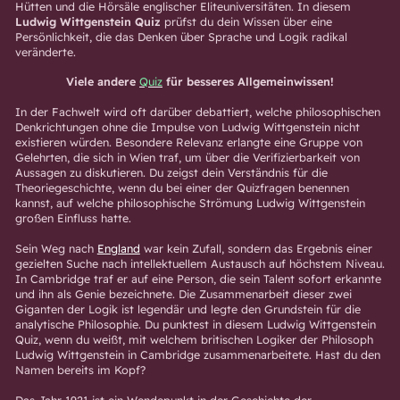
Hütten und die Hörsäle englischer Eliteuniversitäten. In diesem
Ludwig Wittgenstein Quiz
prüfst du dein Wissen über eine
Persönlichkeit, die das Denken über Sprache und Logik radikal
veränderte.
Viele andere
Quiz
für besseres Allgemeinwissen!
In der Fachwelt wird oft darüber debattiert, welche philosophischen
Denkrichtungen ohne die Impulse von Ludwig Wittgenstein nicht
existieren würden. Besondere Relevanz erlangte eine Gruppe von
Gelehrten, die sich in Wien traf, um über die Verifizierbarkeit von
Aussagen zu diskutieren. Du zeigst dein Verständnis für die
Theoriegeschichte, wenn du bei einer der Quizfragen benennen
kannst, auf welche philosophische Strömung Ludwig Wittgenstein
großen Einfluss hatte.
Sein Weg nach
England
war kein Zufall, sondern das Ergebnis einer
gezielten Suche nach intellektuellem Austausch auf höchstem Niveau.
In Cambridge traf er auf eine Person, die sein Talent sofort erkannte
und ihn als Genie bezeichnete. Die Zusammenarbeit dieser zwei
Giganten der Logik ist legendär und legte den Grundstein für die
analytische Philosophie. Du punktest in diesem Ludwig Wittgenstein
Quiz, wenn du weißt, mit welchem britischen Logiker der Philosoph
Ludwig Wittgenstein in Cambridge zusammenarbeitete. Hast du den
Namen bereits im Kopf?
Das Jahr 1921 ist ein Wendepunkt in der Geschichte der