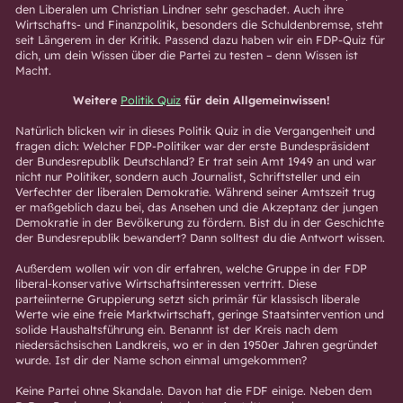
den Liberalen um Christian Lindner sehr geschadet. Auch ihre
Wirtschafts- und Finanzpolitik, besonders die Schuldenbremse, steht
seit Längerem in der Kritik. Passend dazu haben wir ein FDP-Quiz für
dich, um dein Wissen über die Partei zu testen – denn Wissen ist
Macht.
Weitere
Politik Quiz
für dein Allgemeinwissen!
Natürlich blicken wir in dieses Politik Quiz in die Vergangenheit und
fragen dich: Welcher FDP-Politiker war der erste Bundespräsident
der Bundesrepublik Deutschland? Er trat sein Amt 1949 an und war
nicht nur Politiker, sondern auch Journalist, Schriftsteller und ein
Verfechter der liberalen Demokratie. Während seiner Amtszeit trug
er maßgeblich dazu bei, das Ansehen und die Akzeptanz der jungen
Demokratie in der Bevölkerung zu fördern. Bist du in der Geschichte
der Bundesrepublik bewandert? Dann solltest du die Antwort wissen.
Außerdem wollen wir von dir erfahren, welche Gruppe in der FDP
liberal-konservative Wirtschaftsinteressen vertritt. Diese
parteiinterne Gruppierung setzt sich primär für klassisch liberale
Werte wie eine freie Marktwirtschaft, geringe Staatsintervention und
solide Haushaltsführung ein. Benannt ist der Kreis nach dem
niedersächsischen Landkreis, wo er in den 1950er Jahren gegründet
wurde. Ist dir der Name schon einmal umgekommen?
Keine Partei ohne Skandale. Davon hat die FDF einige. Neben dem