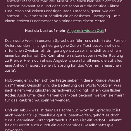
Tamtam? Manchem mag der Ausspruch: Mach hier mal nicht so ein
Tamtam! bekannt sein und der führt schon auf die richtige Fährte.
Eine Peron soll keinen unnötigen Radau machen, genau wie der
Tamtam. Ein Tamtam ist nämlich ein chinesischer Flachgong – mit
einem stolzen Durchmesser von mindestens einem Meter!
Hast du Lust auf mehr
Allgemeinwissen Quiz
?
Das zweite Wort in unserem Sprachquiz führt uns nicht in den Fernen
Osten, sondern in längst vergangene Zeiten: Tjost bezeichnet einen
ritterlichen Zweikampf. Um ganz genau zu sein, handelt es sich um
einen Lanzenkampf. Die Kontrahenten sitzen dabei in voller Rüstung
zu Pferde. Hier noch etwas Angeberwissen für all jene, die auf alles
eine Antwort haben: Seinen Ursprung hat das Wort im lateinischen
‚justa‘.
Hobbyangler dürfen sich bei Frage sieben in dieser Runde Was ist
das? freuen: Gesucht wird die Bedeutung des Worts Wobbler. Was
nach einem verunglückten Sprachversuch klingt, ist ein künstlicher
Köder. Auch unter dem Namen Crankbait bekannt, werden sie meist
für das Raubfisch-Angeln verwendet.
Und ein Tabu – was ist das? Das achte Suchwort im Sprachquiz ist
auch wieder für Quizneulinge gut zu beantworten, gehört es doch
zum allgemeinen Sprachgebrauch. Ein Tabu ist ein Verbot. Bekannt
ist der Begriff auch durch ein gleichnamiges Gesellschaftsspiel
geworden.