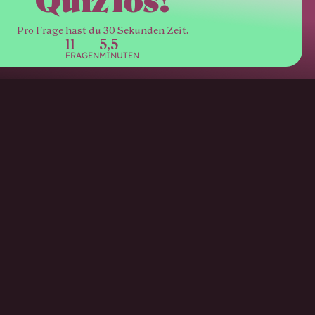
Quiz los!
Pro Frage hast du 30 Sekunden Zeit.
11
5,5
FRAGEN
MINUTEN