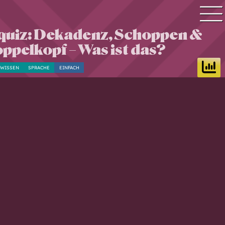
quiz: Dekadenz, Schoppen &
Quiz Suche
ppelkopf – Was ist das?
Quiz Themen
NWISSEN
SPRACHE
EINFACH
Quiz Training
Zeit Quiz
Schwierigkeitsgrad
Antworten
Alle Bestenlisten
Offline Quiz
Anmelden