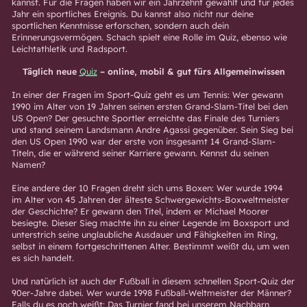
kannst. Für die Fragen haben wir ein Jahrzehnt gewählt und für jedes
Jahr ein sportliches Ereignis. Du kannst also nicht nur deine
sportlichen Kenntnisse erforschen, sondern auch dein
Erinnerungsvermögen. Schach spielt eine Rolle im Quiz, ebenso wie
Leichtathletik und Radsport.
Täglich neue
Quiz
– online, mobil & gut fürs Allgemeinwissen
In einer der Fragen im Sport-Quiz geht es um Tennis: Wer gewann
1990 im Alter von 19 Jahren seinen ersten Grand-Slam-Titel bei den
US Open? Der gesuchte Sportler erreichte das Finale des Turniers
und stand seinem Landsmann Andre Agassi gegenüber. Sein Sieg bei
den US Open 1990 war der erste von insgesamt 14 Grand-Slam-
Titeln, die er während seiner Karriere gewann. Kennst du seinen
Namen?
Eine andere der 10 Fragen dreht sich ums Boxen: Wer wurde 1994
im Alter von 45 Jahren der älteste Schwergewichts-Boxweltmeister
der Geschichte? Er gewann den Titel, indem er Michael Moorer
besiegte. Dieser Sieg machte ihn zu einer Legende im Boxsport und
unterstrich seine unglaubliche Ausdauer und Fähigkeiten im Ring,
selbst in einem fortgeschrittenen Alter. Bestimmt weißt du, um wen
es sich handelt.
Und natürlich ist auch der Fußball in diesem schnellen Sport-Quiz der
90er-Jahre dabei. Wer wurde 1998 Fußball-Weltmeister der Männer?
Falls du es noch weißt: Das Turnier fand bei unserem Nachbarn