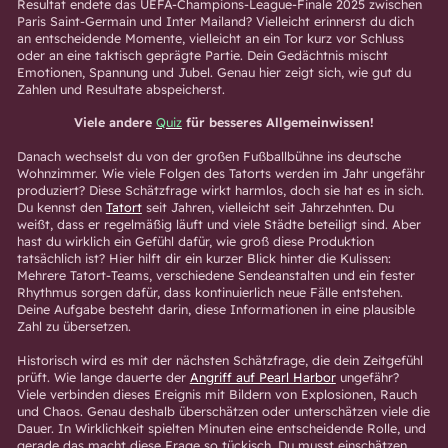
Resultat endete das UEFA-Champions-League-Finale 2025 zwischen
Paris Saint-Germain und Inter Mailand? Vielleicht erinnerst du dich
an entscheidende Momente, vielleicht an ein Tor kurz vor Schluss
oder an eine taktisch geprägte Partie. Dein Gedächtnis mischt
Emotionen, Spannung und Jubel. Genau hier zeigt sich, wie gut du
Zahlen und Resultate abspeicherst.
Viele andere
Quiz
für besseres Allgemeinwissen!
Danach wechselst du von der großen Fußballbühne ins deutsche
Wohnzimmer. Wie viele Folgen des Tatorts werden im Jahr ungefähr
produziert? Diese Schätzfrage wirkt harmlos, doch sie hat es in sich.
Du kennst den
Tatort
seit Jahren, vielleicht seit Jahrzehnten. Du
weißt, dass er regelmäßig läuft und viele Städte beteiligt sind. Aber
hast du wirklich ein Gefühl dafür, wie groß diese Produktion
tatsächlich ist? Hier hilft dir ein kurzer Blick hinter die Kulissen:
Mehrere Tatort-Teams, verschiedene Sendeanstalten und ein fester
Rhythmus sorgen dafür, dass kontinuierlich neue Fälle entstehen.
Deine Aufgabe besteht darin, diese Informationen in eine plausible
Zahl zu übersetzen.
Historisch wird es mit der nächsten Schätzfrage, die dein Zeitgefühl
prüft. Wie lange dauerte der
Angriff auf Pearl Harbor
ungefähr?
Viele verbinden dieses Ereignis mit Bildern von Explosionen, Rauch
und Chaos. Genau deshalb überschätzen oder unterschätzen viele die
Dauer. In Wirklichkeit spielten Minuten eine entscheidende Rolle, und
gerade das macht diese Frage so tückisch. Du musst einschätzen,