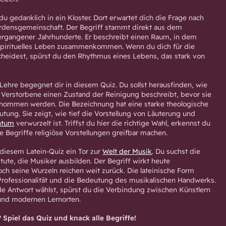
 gedanklich in ein Kloster. Dort erwartet dich die Frage nach
Ordensgemeinschaft. Der Begriff stammt direkt aus dem
 vergangener Jahrhunderte. Er beschreibt einen Raum, in dem
pirituelles Leben zusammenkommen. Wenn du dich für die
cheidest, spürst du den Rhythmus eines Lebens, das stark von
 Lehre begegnet dir in diesem Quiz. Du sollst herausfinden, wie
ür Verstorbene einen Zustand der Reinigung beschreibt, bevor sie
nommen werden. Die Bezeichnung hat eine starke theologische
tung. Sie zeigt, wie tief die Vorstellung von Läuterung und
ntum
verwurzelt ist. Triffst du hier die richtige Wahl, erkennst du
he Begriffe religiöse Vorstellungen greifbar machen.
diesem Latein-Quiz ein Tor zur
Welt der Musik
. Du suchst die
tute, die Musiker ausbilden. Der Begriff wirkt heute
och seine Wurzeln reichen weit zurück. Die lateinische Form
, Professionalität und die Bedeutung des musikalischen Handwerks.
e Antwort wählst, spürst du die Verbindung zwischen Künstlern
und modernen Lernorten.
 Spiel das Quiz und knack alle Begriffe!