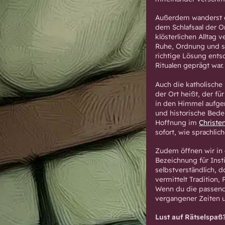
Außerdem wanderst du
dem Schlafsaal der 
klösterlichen Alltag
Ruhe, Ordnung und s
richtige Lösung ents
Ritualen geprägt war.
Auch die katholische
der Ort heißt, der f
in den Himmel aufge
und historische Bedeu
Hoffnung im
Christe
sofort, wie sprachlic
Zudem öffnen wir in 
Bezeichnung für Insti
selbstverständlich, d
vermittelt Tradition
Wenn du die passend
vergangener Zeiten 
Lust auf Rätselspaß?