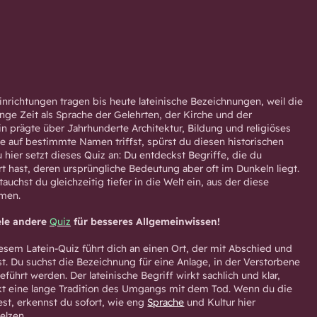
nrichtungen tragen bis heute lateinische Bezeichnungen, weil die
nge Zeit als Sprache der Gelehrten, der Kirche und der
in prägte über Jahrhunderte Architektur, Bildung und religiöses
 auf bestimmte Namen triffst, spürst du diesen historischen
u hier setzt dieses Quiz an: Du entdeckst Begriffe, die du
rt hast, deren ursprüngliche Bedeutung aber oft im Dunkeln liegt.
tauchst du gleichzeitig tiefer in die Welt ein, aus der diese
men.
ele andere
Quiz
für besseres Allgemeinwissen!
iesem Latein-Quiz führt dich an einen Ort, der mit Abschied und
st. Du suchst die Bezeichnung für eine Anlage, in der Verstorbene
ührt werden. Der lateinische Begriff wirkt sachlich und klar,
kt eine lange Tradition des Umgangs mit dem Tod. Wenn du die
est, erkennst du sofort, wie eng
Sprache
und Kultur hier
elzen.