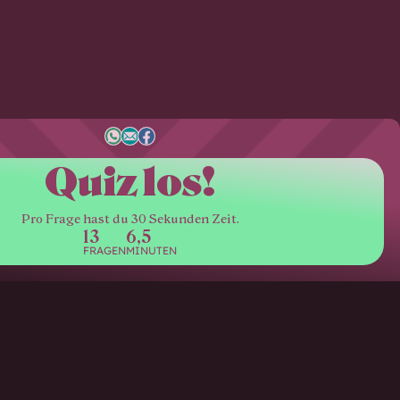
Quiz los!
Pro Frage hast du 30 Sekunden Zeit.
13
6,5
FRAGEN
MINUTEN