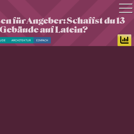
en für Angeber: Schaffst du 13
Quiz Suche
Gebäude auf Latein?
Quiz Themen
UDE
ARCHITEKTUR
EINFACH
Quiz Training
Zeit Quiz
Schwierigkeitsgrad
Antworten
Alle Bestenlisten
Offline Quiz
Anmelden