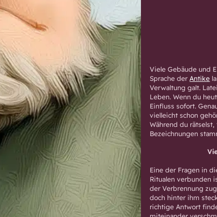
Viele Gebäude und Ei
Sprache der
Antike
la
Verwaltung galt. Late
Leben. Wenn du heute
Einfluss sofort. Gena
vielleicht schon gehö
Während du rätselst, 
Bezeichnungen stam
Vi
Eine der Fragen in d
Ritualen verbunden i
der Verbrennung zugef
doch hinter ihm stec
richtige Antwort find
miteinander verschm